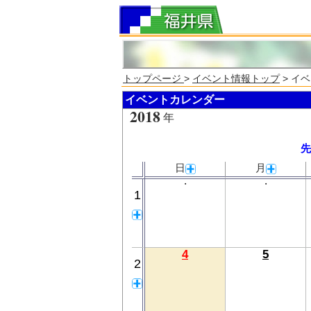
トップページ
>
イベント情報トップ
> イ
イベントカレンダー
2018
年
先
日
月
・
・
1
4
5
2