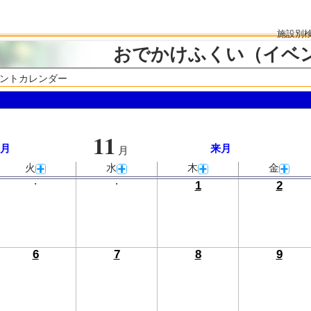
施設別
おでかけふくい（イベ
ベントカレンダー
11
月
来月
月
火
水
木
金
・
・
1
2
6
7
8
9