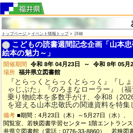
トップページ
>
イベント情報トップ
> 詳細
こどもの読書週間記念企画「山本忠
絵本の魅力～」
開催期間
令和 8年 04月23日 ～ 令和 8年 05月
場所
福井県立図書館
『とらっくとらっくとらっく』『しょ
ゃじぷた』『のろまなローラー』（福
乗り物絵本を多数手がけ、令和8（2026
を迎える山本忠敬氏の関連資料を特集
備考
■期間：4月23日（木）～5月27日（水）
閲覧室、若狭図書学習センター 1階エントラン
井県立図書館（電話：0776-33-8860）、若狭