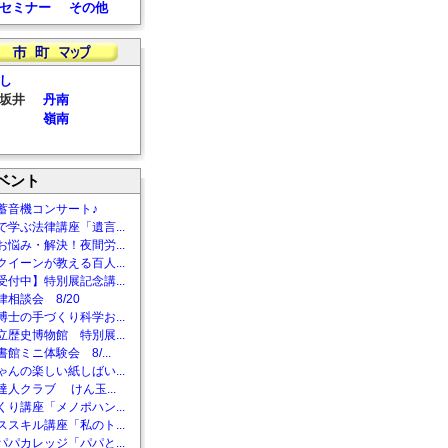
セミナー
その他
し
坂井
丹南
嶺南
ベント
蓄音機コンサート♪
で学ぶ法律講座「遺言...
お悩み・解決！夜間労...
クイーンが教える百人...
受付中】特別展記念講...
相談会 8/20
博士の手づくり科学お...
立歴史博物館 特別展...
館ミニ体験会 8/...
ゃんの楽しい紙しばい...
達人クラブ けん玉...
くり講座「メノポハン...
ススキル講座「私のト...
パパカレッジ「パパと...