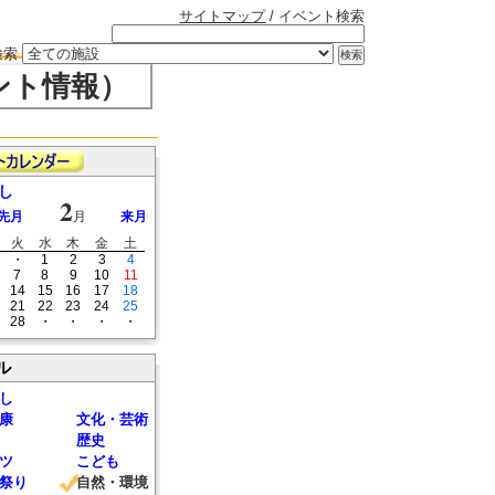
サイトマップ
/ イベント検索
検索
ント情報）
し
2
先月
月
来月
火
水
木
金
土
・
1
2
3
4
7
8
9
10
11
14
15
16
17
18
21
22
23
24
25
28
・
・
・
・
ル
し
康
文化・芸術
歴史
ツ
こども
祭り
自然・環境