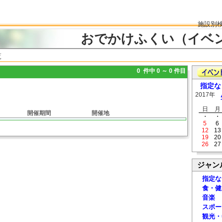
施設別
おでかけふくい（イベ
覧
0 件中 0 ～ 0 件目
指定な
2017年
日
月
開催期間
開催地
・
・
5
6
12
13
19
20
26
27
ジャン
指定な
食・健
音楽
スポー
観光・