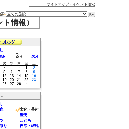
サイトマップ
/ イベント検索
検索
ント情報）
し
2
先月
月
来月
火
水
木
金
土
・
・
・
1
2
5
6
7
8
9
12
13
14
15
16
19
20
21
22
23
26
27
28
・
・
ル
し
康
文化・芸術
歴史
ツ
こども
祭り
自然・環境