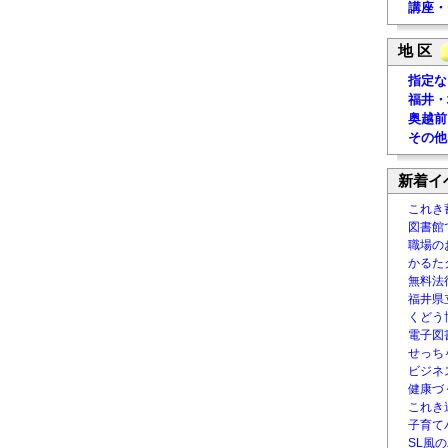
講座・
地 区
指定な
福井・
奥越前
その他
新着イ
これき
図書館
職場の
かるた
無料法律
福井県
くどう
電子図書
せっち
ビジネ
健康づ
これき
子育て
SL風の