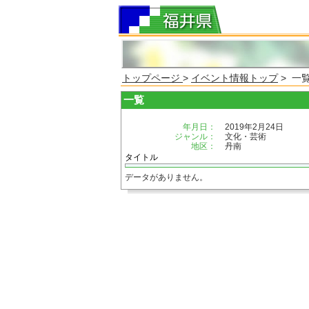
トップページ
>
イベント情報トップ
> 一
一覧
年月日：
2019年2月24日
ジャンル：
文化・芸術
地区：
丹南
タイトル
データがありません。