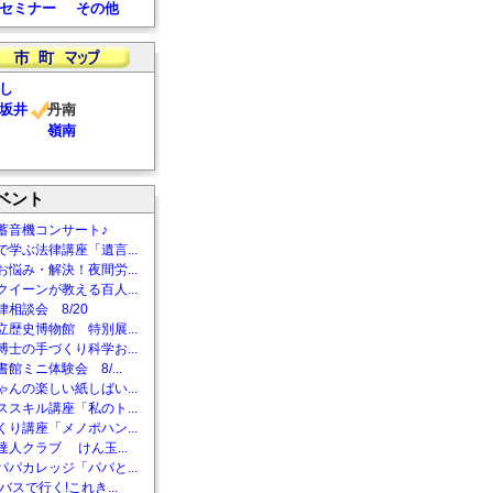
セミナー
その他
し
坂井
丹南
嶺南
ベント
蓄音機コンサート♪
で学ぶ法律講座「遺言...
お悩み・解決！夜間労...
クイーンが教える百人...
相談会 8/20
立歴史博物館 特別展...
博士の手づくり科学お...
館ミニ体験会 8/...
ゃんの楽しい紙しばい...
ススキル講座「私のト...
くり講座「メノポハン...
達人クラブ けん玉...
パパカレッジ「パパと...
バスで行く!これき...