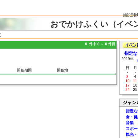
施設別
おでかけふくい（イベ
覧
0 件中 0 ～ 0 件目
指定な
2019年
日
月
開催期間
開催地
・
・
3
4
10
11
17
18
24
25
ジャン
指定な
食・健
音楽
スポー
観光・