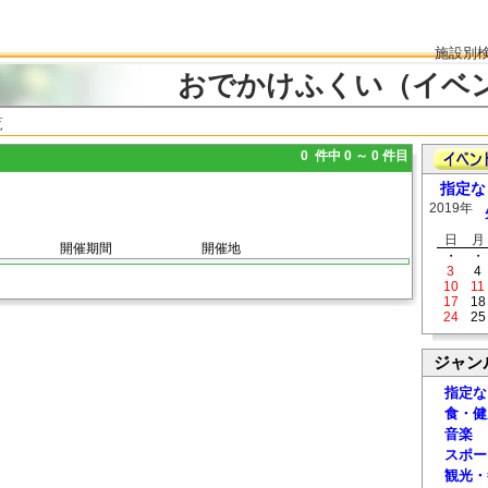
施設別
おでかけふくい（イベ
覧
0 件中 0 ～ 0 件目
指定な
2019年
日
月
開催期間
開催地
・
・
3
4
10
11
17
18
24
25
ジャン
指定な
食・健
音楽
スポー
観光・