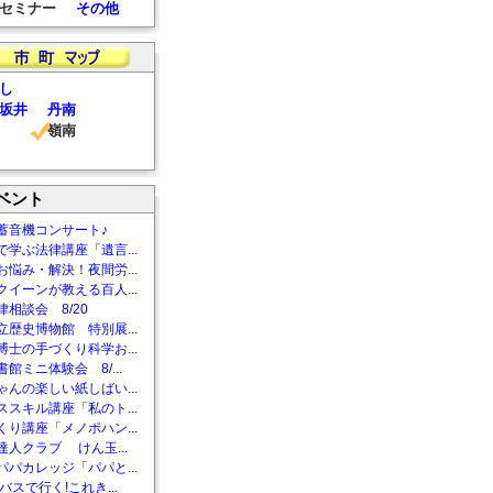
セミナー
その他
し
坂井
丹南
嶺南
ベント
蓄音機コンサート♪
で学ぶ法律講座「遺言...
お悩み・解決！夜間労...
クイーンが教える百人...
相談会 8/20
立歴史博物館 特別展...
博士の手づくり科学お...
館ミニ体験会 8/...
ゃんの楽しい紙しばい...
ススキル講座「私のト...
くり講座「メノポハン...
達人クラブ けん玉...
パパカレッジ「パパと...
バスで行く!これき...