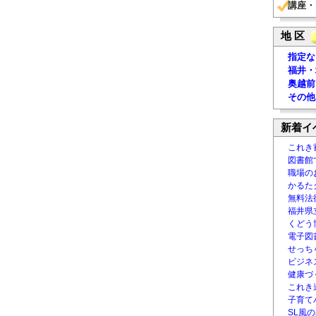
講座・
地 区
指定な
福井・
奥越前
その他
新着イ
これき
図書館
職場の
かるた
無料法律
福井県
くどう
電子図書
せっち
ビジネ
健康づ
これき
子育て
SL風の