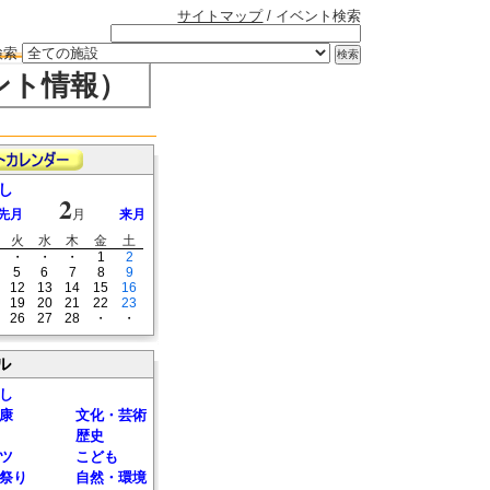
サイトマップ
/ イベント検索
検索
ント情報）
し
2
先月
月
来月
火
水
木
金
土
・
・
・
1
2
5
6
7
8
9
12
13
14
15
16
19
20
21
22
23
26
27
28
・
・
ル
し
康
文化・芸術
歴史
ツ
こども
祭り
自然・環境