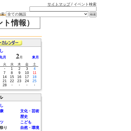
サイトマップ
/ イベント検索
検索
ント情報）
し
2
先月
月
来月
火
水
木
金
土
・
1
2
3
4
7
8
9
10
11
14
15
16
17
18
21
22
23
24
25
28
・
・
・
・
ル
し
康
文化・芸術
歴史
ツ
こども
祭り
自然・環境