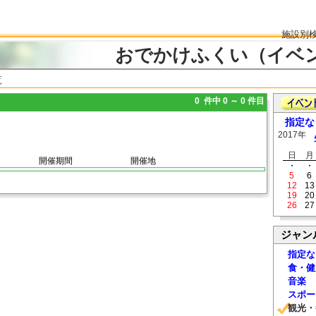
施設別
おでかけふくい（イベ
覧
0 件中 0 ～ 0 件目
指定な
2017年
日
月
開催期間
開催地
・
・
5
6
12
13
19
20
26
27
ジャン
指定な
食・健
音楽
スポー
観光・