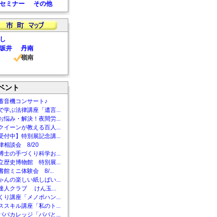
セミナー
その他
し
坂井
丹南
嶺南
ベント
蓄音機コンサート♪
で学ぶ法律講座「遺言...
お悩み・解決！夜間労...
クイーンが教える百人...
受付中】特別展記念講...
相談会 8/20
博士の手づくり科学お...
立歴史博物館 特別展...
館ミニ体験会 8/...
ゃんの楽しい紙しばい...
達人クラブ けん玉...
くり講座「メノポハン...
ススキル講座「私のト...
パパカレッジ「パパと...