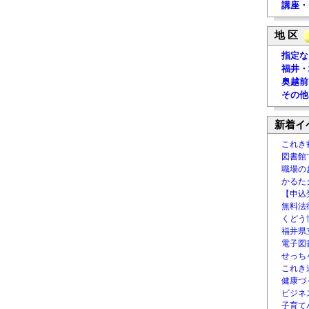
講座・
地 区
指定な
福井・
奥越前
その他
新着イ
これき
図書館
職場の
かるた
【申込
無料法律
くどう
福井県
電子図書
せっち
これき
健康づ
ビジネ
子育て