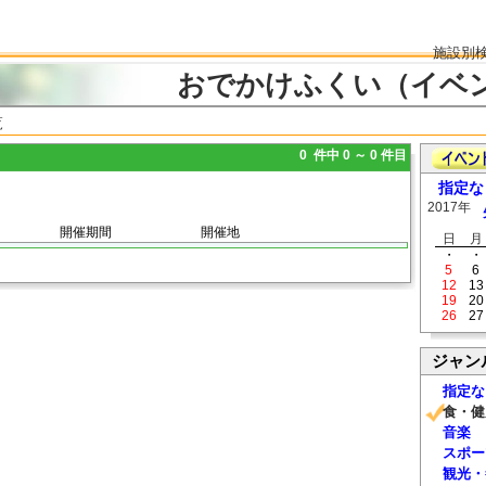
施設別
おでかけふくい（イベ
覧
0 件中 0 ～ 0 件目
指定な
2017年
開催期間
開催地
日
月
・
・
5
6
12
13
19
20
26
27
ジャン
指定な
食・健
音楽
スポー
観光・