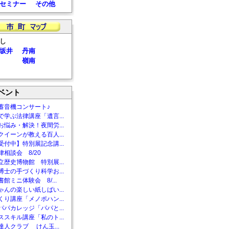
セミナー
その他
し
坂井
丹南
嶺南
ベント
蓄音機コンサート♪
で学ぶ法律講座「遺言...
お悩み・解決！夜間労...
クイーンが教える百人...
受付中】特別展記念講...
相談会 8/20
立歴史博物館 特別展...
博士の手づくり科学お...
館ミニ体験会 8/...
ゃんの楽しい紙しばい...
くり講座「メノポハン...
パパカレッジ「パパと...
ススキル講座「私のト...
達人クラブ けん玉...