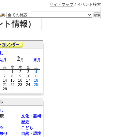
サイトマップ
/ イベント検索
検索
ント情報）
し
2
先月
月
来月
火
水
木
金
土
・
1
2
3
4
7
8
9
10
11
14
15
16
17
18
21
22
23
24
25
28
・
・
・
・
ル
し
康
文化・芸術
歴史
ツ
こども
祭り
自然・環境