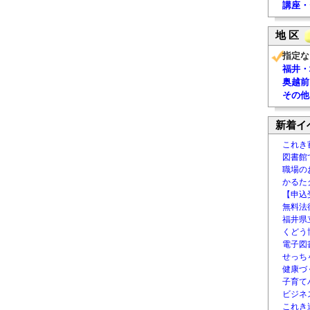
講座・
地 区
指定な
福井・
奥越前
その他
新着イ
これき
図書館
職場の
かるた
【申込
無料法律
福井県
くどう
電子図書
せっち
健康づ
子育て
ビジネ
これき