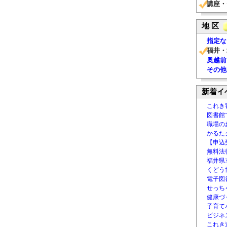
講座・
地 区
指定な
福井・
奥越前
その他
新着イ
これき
図書館
職場の
かるた
【申込
無料法律
福井県
くどう
電子図書
せっち
健康づ
子育て
ビジネ
これき