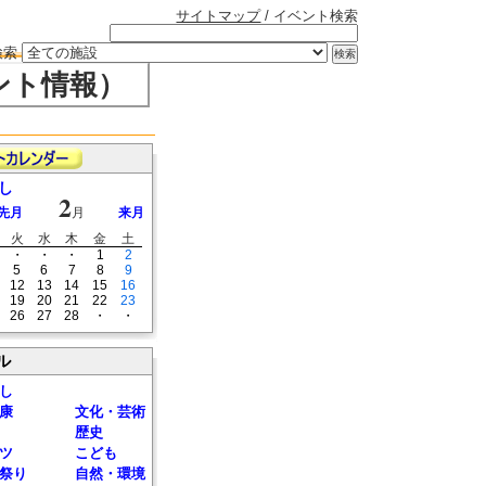
サイトマップ
/ イベント検索
検索
ント情報）
し
2
先月
月
来月
火
水
木
金
土
・
・
・
1
2
5
6
7
8
9
12
13
14
15
16
19
20
21
22
23
26
27
28
・
・
ル
し
康
文化・芸術
歴史
ツ
こども
祭り
自然・環境