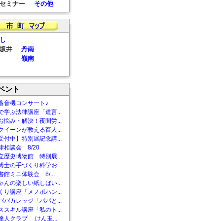
セミナー
その他
し
坂井
丹南
嶺南
ベント
蓄音機コンサート♪
で学ぶ法律講座「遺言...
お悩み・解決！夜間労...
クイーンが教える百人...
受付中】特別展記念講...
相談会 8/20
立歴史博物館 特別展...
博士の手づくり科学お...
館ミニ体験会 8/...
ゃんの楽しい紙しばい...
くり講座「メノポハン...
パパカレッジ「パパと...
ススキル講座「私のト...
達人クラブ けん玉...