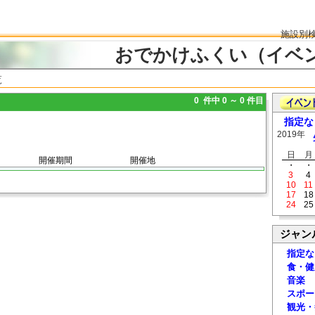
施設別
おでかけふくい（イベ
覧
0 件中 0 ～ 0 件目
指定な
2019年
日
月
開催期間
開催地
・
・
3
4
10
11
17
18
24
25
ジャン
指定な
食・健
音楽
スポー
観光・