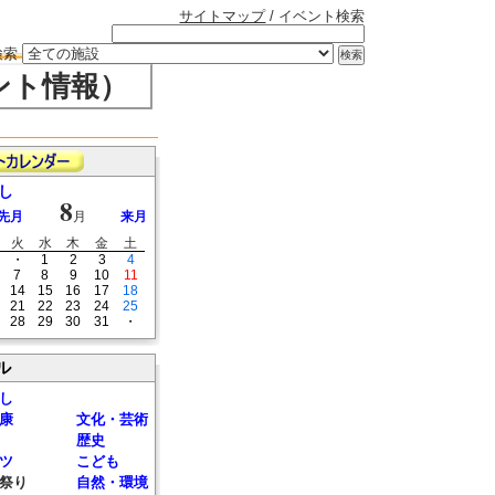
サイトマップ
/ イベント検索
検索
ント情報）
し
8
先月
月
来月
火
水
木
金
土
・
1
2
3
4
7
8
9
10
11
14
15
16
17
18
21
22
23
24
25
28
29
30
31
・
ル
し
康
文化・芸術
歴史
ツ
こども
祭り
自然・環境