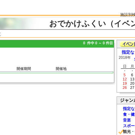
施設別
おでかけふくい（イベ
覧
0 件中 0 ～ 0 件目
指定な
2018年
日
月
開催期間
開催地
・
・
5
6
12
13
19
20
26
27
ジャン
指定な
食・健
音楽
スポー
観光・