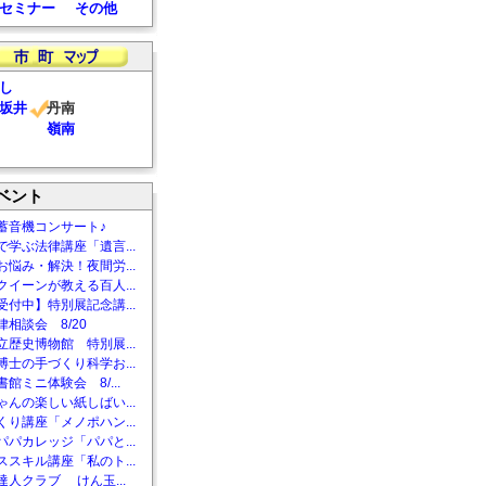
セミナー
その他
し
坂井
丹南
嶺南
ベント
蓄音機コンサート♪
で学ぶ法律講座「遺言...
お悩み・解決！夜間労...
クイーンが教える百人...
受付中】特別展記念講...
相談会 8/20
立歴史博物館 特別展...
博士の手づくり科学お...
館ミニ体験会 8/...
ゃんの楽しい紙しばい...
くり講座「メノポハン...
パパカレッジ「パパと...
ススキル講座「私のト...
達人クラブ けん玉...