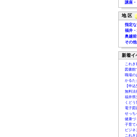
講座・
地 区
指定な
福井・
奥越前
その他
新着イ
これき
図書館
職場の
かるた
【申込
無料法律
福井県
くどう
電子図書
せっち
健康づ
子育て
ビジネ
これき