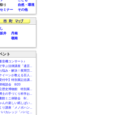
祭り
自然・環境
セミナー
その他
し
坂井
丹南
嶺南
ベント
蓄音機コンサート♪
で学ぶ法律講座「遺言...
お悩み・解決！夜間労...
クイーンが教える百人...
受付中】特別展記念講...
相談会 8/20
立歴史博物館 特別展...
博士の手づくり科学お...
館ミニ体験会 8/...
ゃんの楽しい紙しばい...
くり講座「メノポハン...
パパカレッジ「パパと...