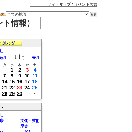
サイトマップ
/ イベント検索
検索
ント情報）
し
11
先月
月
来月
火
水
木
金
土
1
2
3
4
・
7
8
9
11
10
14
15
16
17
18
21
22
23
24
25
28
29
30
・
・
ル
し
康
文化・芸術
歴史
ツ
こども