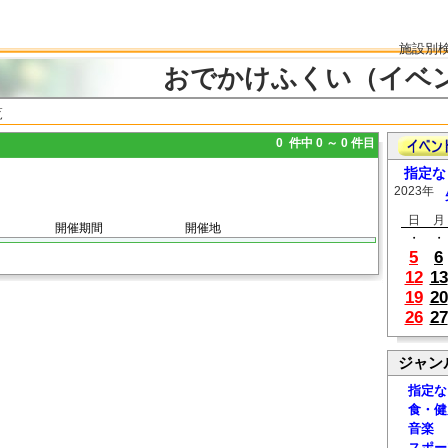
施設別
おでかけふくい（イベ
覧
0 件中 0 ～ 0 件目
指定な
2023年
日
月
開催期間
開催地
・
・
5
6
12
13
19
20
26
27
ジャン
指定な
食・健
音楽
スポー