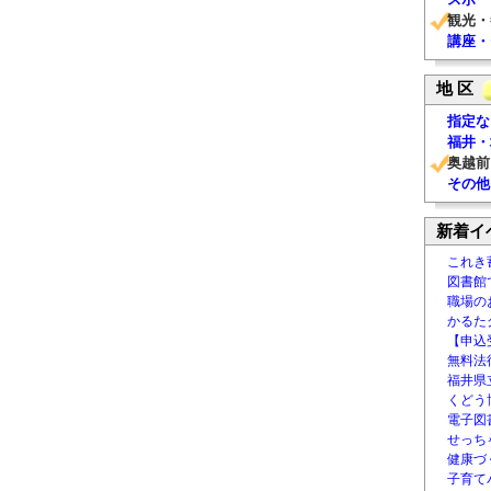
観光・
講座・
地 区
指定な
福井・
奥越前
その他
新着イ
これき
図書館
職場の
かるた
【申込
無料法律
福井県
くどう
電子図書
せっち
健康づ
子育て