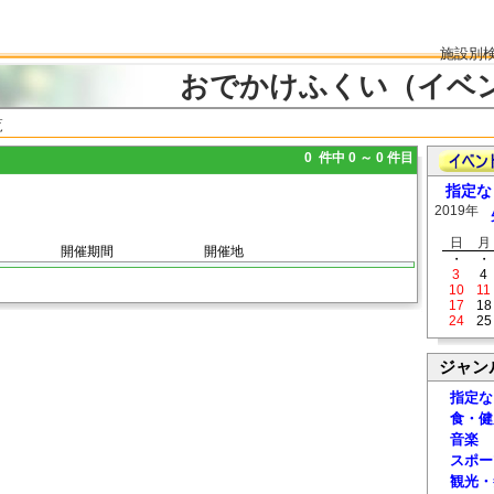
施設別
おでかけふくい（イベ
覧
0 件中 0 ～ 0 件目
指定な
2019年
日
月
開催期間
開催地
・
・
3
4
10
11
17
18
24
25
ジャン
指定な
食・健
音楽
スポー
観光・