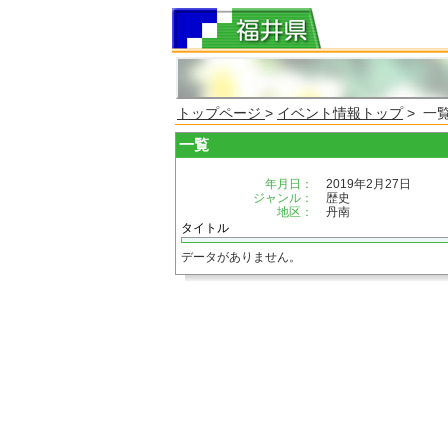
トップページ
>
イベント情報トップ
> 一
一覧
年月日：
2019年2月27日
ジャンル：
歴史
地区：
丹南
タイトル
データがありません。