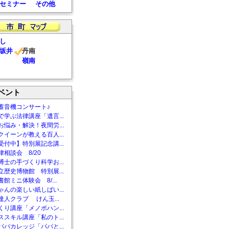
セミナー
その他
し
坂井
丹南
嶺南
ベント
蓄音機コンサート♪
で学ぶ法律講座「遺言...
お悩み・解決！夜間労...
クイーンが教える百人...
受付中】特別展記念講...
相談会 8/20
博士の手づくり科学お...
立歴史博物館 特別展...
館ミニ体験会 8/...
ゃんの楽しい紙しばい...
達人クラブ けん玉...
くり講座「メノポハン...
ススキル講座「私のト...
パパカレッジ「パパと...