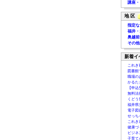
講座・
地 区
指定な
福井・
奥越前
その他
新着イ
これき
図書館
職場の
かるた
【申込
無料法律
くどう
福井県
電子図書
せっち
これき
健康づ
ビジネ
子育て