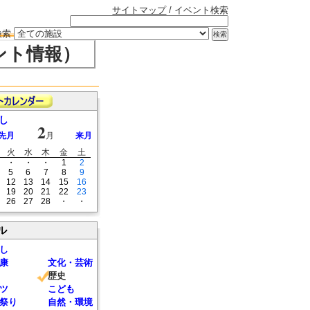
サイトマップ
/ イベント検索
検索
ント情報）
し
2
先月
月
来月
火
水
木
金
土
・
・
・
1
2
5
6
7
8
9
12
13
14
15
16
19
20
21
22
23
26
27
28
・
・
ル
し
康
文化・芸術
歴史
ツ
こども
祭り
自然・環境