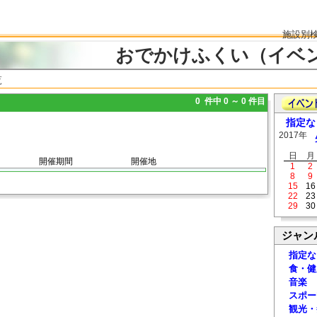
施設別
おでかけふくい（イベ
覧
0 件中 0 ～ 0 件目
指定な
2017年
日
月
開催期間
開催地
1
2
8
9
15
16
22
23
29
30
ジャン
指定な
食・健
音楽
スポー
観光・