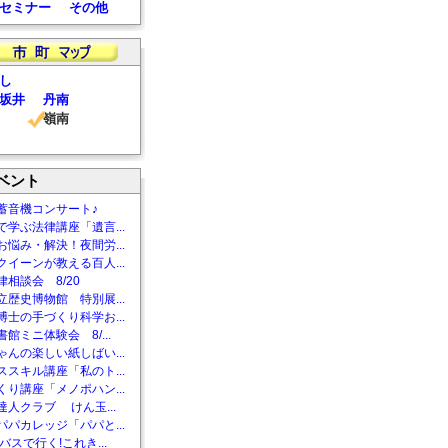
セミナー
その他
し
坂井
丹南
嶺南
ベント
蓄音機コンサート♪
で学ぶ法律講座「遺言...
お悩み・解決！夜間労...
クイーンが教える百人...
相談会 8/20
立歴史博物館 特別展...
博士の手づくり科学お...
館ミニ体験会 8/...
ゃんの楽しい紙しばい...
ススキル講座「私のト...
くり講座「メノポハン...
達人クラブ けん玉...
パパカレッジ「パパと...
バスで行く!これき...