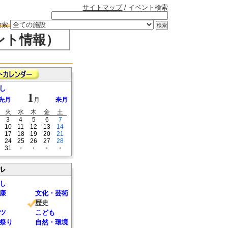
サイトマップ
/ イベント検索
検索
ント情報）
し
1
先月
月
来月
火
水
木
金
土
3
4
5
6
7
10
11
12
13
14
17
18
19
20
21
24
25
26
27
28
31
・
・
・
・
ル
し
康
文化・芸術
歴史
ツ
こども
祭り
自然・環境