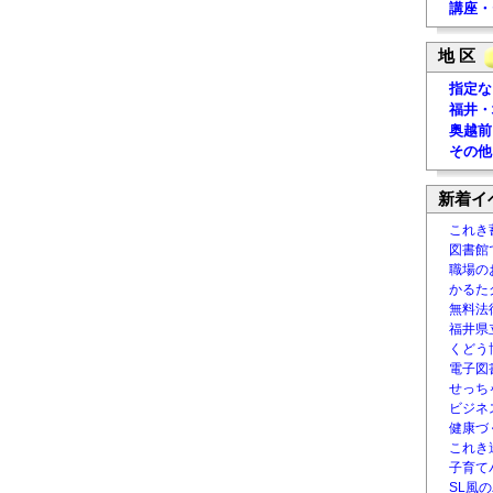
講座・
地 区
指定な
福井・
奥越前
その他
新着イ
これき
図書館
職場の
かるた
無料法律
福井県
くどう
電子図書
せっち
ビジネ
健康づ
これき
子育て
SL風の