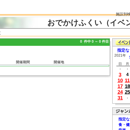
施設別
おでかけふくい（イベ
覧
0 件中 0 ～ 0 件目
指定な
2021年
開催期間
開催地
日
月
・
・
3
4
10
11
17
18
24
25
31
・
ジャン
指定な
食・健