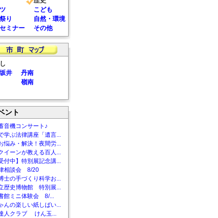
歴史
ツ
こども
祭り
自然・環境
セミナー
その他
し
坂井
丹南
嶺南
ベント
蓄音機コンサート♪
で学ぶ法律講座「遺言...
お悩み・解決！夜間労...
クイーンが教える百人...
受付中】特別展記念講...
相談会 8/20
博士の手づくり科学お...
立歴史博物館 特別展...
館ミニ体験会 8/...
ゃんの楽しい紙しばい...
達人クラブ けん玉...