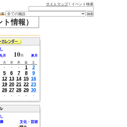
サイトマップ
/ イベント検索
検索
ント情報）
し
10
先月
月
来月
火
水
木
金
土
1
2
・
・
・
5
6
7
8
9
12
13
14
15
16
19
20
21
22
23
26
27
28
29
30
・
・
・
・
・
ル
し
康
文化・芸術