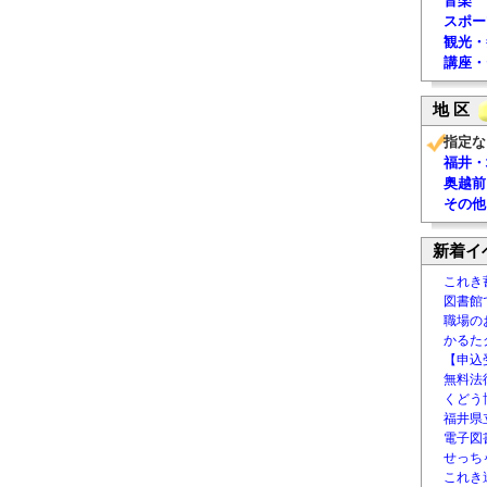
音楽
スポー
観光・
講座・
地 区
指定な
福井・
奥越前
その他
新着イ
これき
図書館
職場の
かるた
【申込
無料法律
くどう
福井県
電子図書
せっち
これき