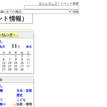
サイトマップ
/ イベント検索
検索
ント情報）
し
11
先月
月
来月
火
水
木
金
土
・
・
1
2
3
6
7
8
9
10
13
14
15
16
17
20
21
22
23
24
27
28
29
30
・
ル
し
康
文化・芸術
歴史
ツ
こども
祭り
自然・環境