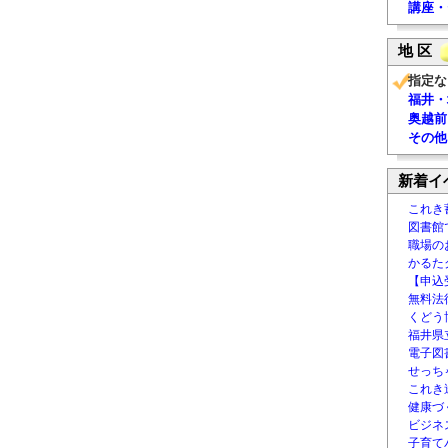
講座・
地 区
指定な
福井・
奥越前
その他
新着イ
これき
図書館
職場の
かるた
【申込
無料法律
くどう
福井県
電子図書
せっち
これき
健康づ
ビジネ
子育て