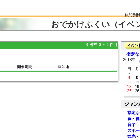
施設別
おでかけふくい（イベ
覧
0 件中 0 ～ 0 件目
指定な
2018年
開催期間
開催地
日
月
・
・
4
5
11
12
18
19
25
26
ジャン
指定な
食・健
音楽
スポー
観光・