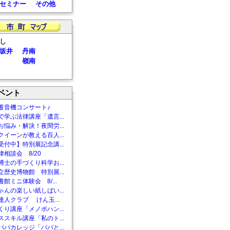
セミナー
その他
し
坂井
丹南
嶺南
ベント
蓄音機コンサート♪
で学ぶ法律講座「遺言...
お悩み・解決！夜間労...
クイーンが教える百人...
受付中】特別展記念講...
相談会 8/20
博士の手づくり科学お...
立歴史博物館 特別展...
館ミニ体験会 8/...
ゃんの楽しい紙しばい...
達人クラブ けん玉...
くり講座「メノポハン...
ススキル講座「私のト...
パパカレッジ「パパと...