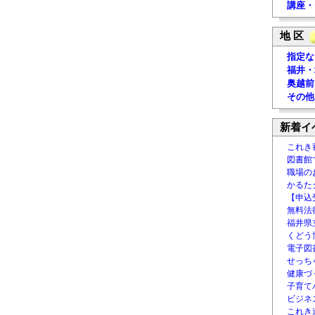
講座・
地 区
指定な
福井・
奥越前
その他
新着イ
これき
図書館
職場の
かるた
【申込
無料法律
福井県
くどう
電子図書
せっち
健康づ
子育て
ビジネ
これき