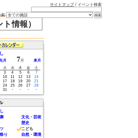
サイトマップ
/ イベント検索
検索
ント情報）
し
7
先月
月
来月
火
水
木
金
土
3
4
5
6
7
10
11
12
13
14
17
18
19
20
21
24
25
26
27
28
31
・
・
・
・
ル
し
康
文化・芸術
歴史
ツ
こども
祭り
自然・環境