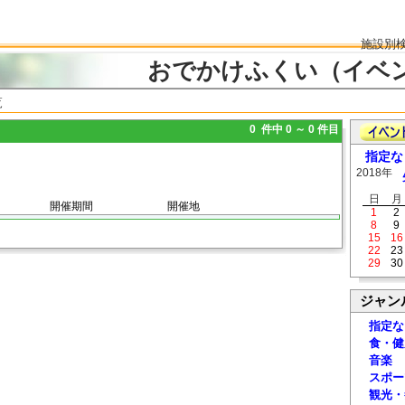
施設別
おでかけふくい（イベ
覧
0 件中 0 ～ 0 件目
指定な
2018年
日
月
開催期間
開催地
1
2
8
9
15
16
22
23
29
30
ジャン
指定な
食・健
音楽
スポー
観光・