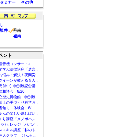
セミナー
その他
し
坂井
丹南
嶺南
ベント
蓄音機コンサート♪
で学ぶ法律講座「遺言...
お悩み・解決！夜間労...
クイーンが教える百人...
受付中】特別展記念講...
相談会 8/20
立歴史博物館 特別展...
博士の手づくり科学お...
館ミニ体験会 8/...
ゃんの楽しい紙しばい...
くり講座「メノポハン...
パパカレッジ「パパと...
ススキル講座「私のト...
達人クラブ けん玉...