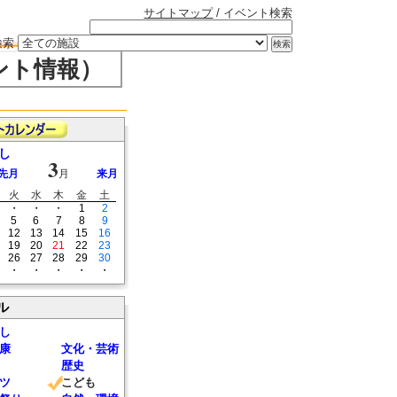
サイトマップ
/ イベント検索
検索
ント情報）
し
3
先月
月
来月
火
水
木
金
土
・
・
・
1
2
5
6
7
8
9
12
13
14
15
16
19
20
21
22
23
26
27
28
29
30
・
・
・
・
・
ル
し
康
文化・芸術
歴史
ツ
こども