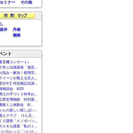
セミナー
その他
し
坂井
丹南
嶺南
ベント
蓄音機コンサート♪
で学ぶ法律講座「遺言...
お悩み・解決！夜間労...
クイーンが教える百人...
受付中】特別展記念講...
相談会 8/20
博士の手づくり科学お...
立歴史博物館 特別展...
館ミニ体験会 8/...
ゃんの楽しい紙しばい...
達人クラブ けん玉...
くり講座「メノポハン...
ススキル講座「私のト...
パパカレッジ「パパと...