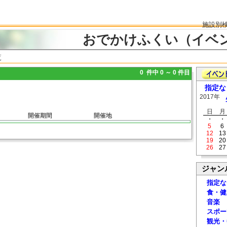
施設別
おでかけふくい（イベ
覧
0 件中 0 ～ 0 件目
指定な
2017年
日
月
開催期間
開催地
・
・
5
6
12
13
19
20
26
27
ジャン
指定な
食・健
音楽
スポー
観光・