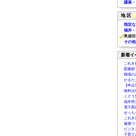
講座・
地 区
指定な
福井・
奥越前
その他
新着イ
これき
図書館
職場の
かるた
【申込
無料法律
くどう
福井県
電子図書
せっち
これき
健康づ
ビジネ
子育て