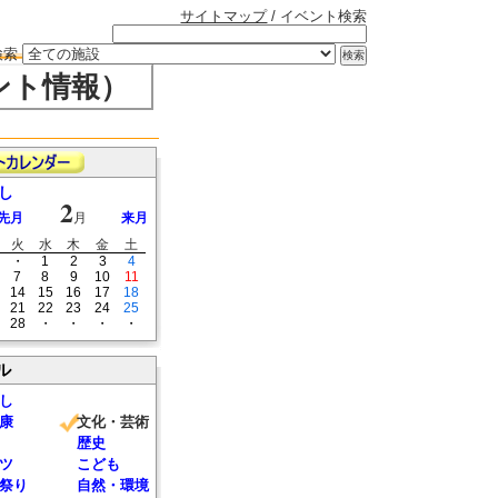
サイトマップ
/ イベント検索
検索
ント情報）
し
2
先月
月
来月
火
水
木
金
土
・
1
2
3
4
7
8
9
10
11
14
15
16
17
18
21
22
23
24
25
28
・
・
・
・
ル
し
康
文化・芸術
歴史
ツ
こども
祭り
自然・環境