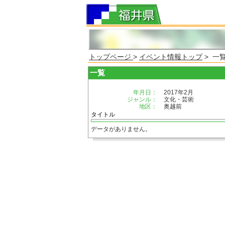
トップページ
>
イベント情報トップ
> 一
一覧
年月日：
2017年2月
ジャンル：
文化・芸術
地区：
奥越前
タイトル
データがありません。