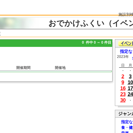
施設別
おでかけふくい（イベ
覧
0 件中 0 ～ 0 件目
指定な
2023年
日
月
開催期間
開催地
・
・
2
3
9
10
16
17
23
24
30
・
ジャン
指定な
食・健