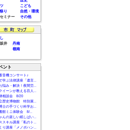
歴史
ツ
こども
祭り
自然・環境
セミナー
その他
し
坂井
丹南
嶺南
ベント
蓄音機コンサート♪
で学ぶ法律講座「遺言...
お悩み・解決！夜間労...
クイーンが教える百人...
相談会 8/20
立歴史博物館 特別展...
博士の手づくり科学お...
館ミニ体験会 8/...
ゃんの楽しい紙しばい...
ススキル講座「私のト...
くり講座「メノポハン...