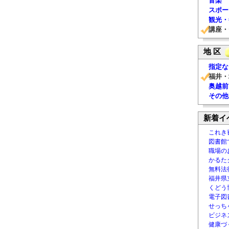
音楽
スポー
観光・
講座・
地 区
指定な
福井・
奥越前
その他
新着イ
これき
図書館
職場の
かるた
無料法律
福井県
くどう
電子図書
せっち
ビジネ
健康づ