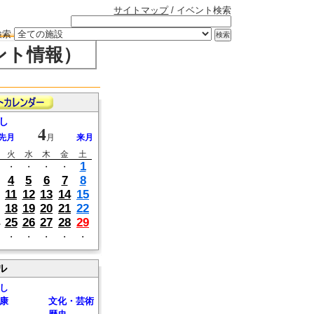
サイトマップ
/ イベント検索
検索
ント情報）
し
4
先月
月
来月
火
水
木
金
土
1
・
・
・
・
4
5
6
7
8
11
12
13
14
15
18
19
20
21
22
25
26
27
28
29
・
・
・
・
・
ル
し
康
文化・芸術