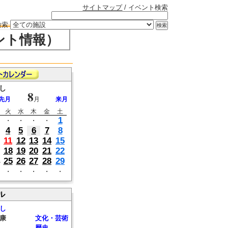
サイトマップ
/ イベント検索
検索
ント情報）
し
8
先月
月
来月
火
水
木
金
土
1
・
・
・
・
4
5
6
7
8
11
12
13
14
15
18
19
20
21
22
25
26
27
28
29
・
・
・
・
・
ル
し
康
文化・芸術
歴史