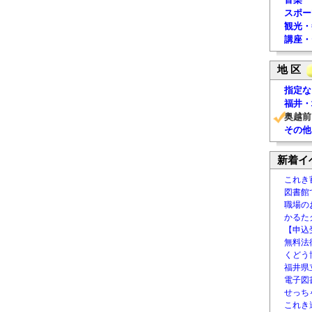
スポー
観光・
講座・
地 区
指定な
福井・
奥越前
その他
新着イ
これき
図書館
職場の
かるた
【申込
無料法律
くどう
福井県
電子図書
せっち
これき