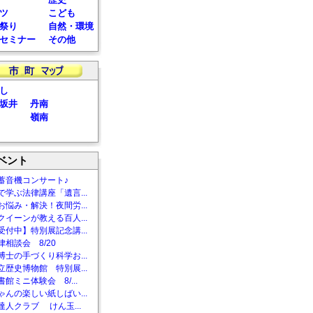
ツ
こども
祭り
自然・環境
セミナー
その他
し
坂井
丹南
嶺南
ベント
蓄音機コンサート♪
で学ぶ法律講座「遺言...
お悩み・解決！夜間労...
クイーンが教える百人...
受付中】特別展記念講...
相談会 8/20
博士の手づくり科学お...
立歴史博物館 特別展...
館ミニ体験会 8/...
ゃんの楽しい紙しばい...
達人クラブ けん玉...