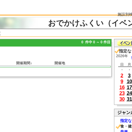
施設別
おでかけふくい（イベ
覧
0 件中 0 ～ 0 件目
指定な
2026年
開催期間↓
開催地
日
月
・
・
2
3
9
10
16
17
23
24
30
31
ジャン
指定な
食・健
音楽