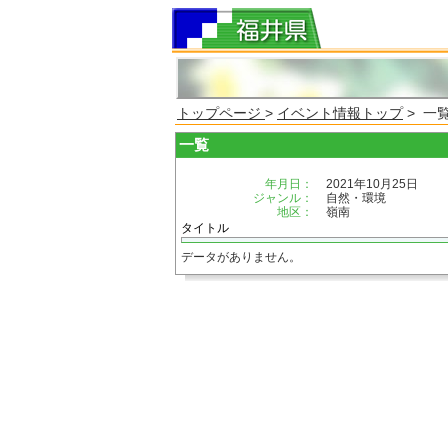
トップページ
>
イベント情報トップ
> 一
一覧
年月日：
2021年10月25日
ジャンル：
自然・環境
地区：
嶺南
タイトル
データがありません。