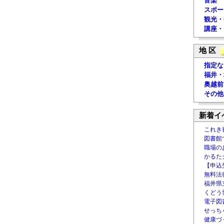
音楽
スポー
観光・
講座・
地 区
指定な
福井・
奥越前
その他
新着イ
これき
図書館
職場の
かるた
【申込
無料法律
福井県
くどう
電子図書
せっち
健康づ