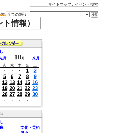
サイトマップ
/ イベント検索
検索
ント情報）
し
10
先月
月
来月
火
水
木
金
土
1
2
・
・
・
5
6
7
8
9
12
13
14
15
16
19
20
21
22
23
26
27
28
29
30
・
・
・
・
・
ル
し
康
文化・芸術