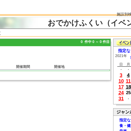
施設別
おでかけふくい（イベ
覧
0 件中 0 ～ 0 件目
指定な
2021年
日
月
開催期間
開催地
・
・
3
4
10
11
17
18
24
25
31
・
ジャン
指定な
食・健