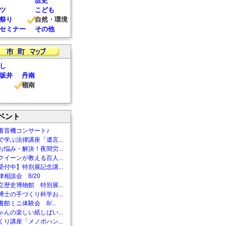
歴史
ツ
こども
祭り
自然・環境
セミナー
その他
し
坂井
丹南
嶺南
ベント
蓄音機コンサート♪
で学ぶ法律講座「遺言...
お悩み・解決！夜間労...
クイーンが教える百人...
受付中】特別展記念講...
相談会 8/20
立歴史博物館 特別展...
博士の手づくり科学お...
館ミニ体験会 8/...
ゃんの楽しい紙しばい...
くり講座「メノポハン...