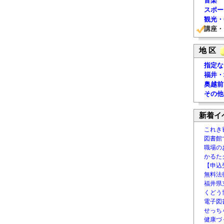
音楽
スポー
観光・
講座・
地 区
指定な
福井・
奥越前
その他
新着イ
これき
図書館
職場の
かるた
【申込
無料法律
福井県
くどう
電子図書
せっち
健康づ