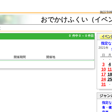
施設別
おでかけふくい（イベ
覧
0 件中 0 ～ 0 件目
指定な
2021年
日
月
開催期間
開催地
・
・
3
4
10
11
17
18
24
25
31
・
ジャン
指定な
食・健