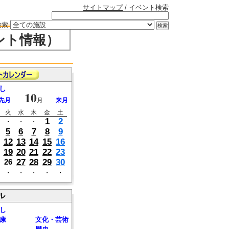
サイトマップ
/ イベント検索
検索
ント情報）
し
10
先月
月
来月
火
水
木
金
土
1
2
・
・
・
5
6
7
8
9
12
13
14
15
16
19
20
21
22
23
27
28
29
30
26
・
・
・
・
・
ル
し
康
文化・芸術