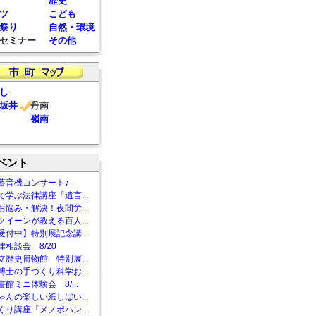
歴史
ツ
こども
祭り
自然・環境
セミナー
その他
し
坂井
丹南
嶺南
ベント
蓄音機コンサート♪
で学ぶ法律講座「遺言...
お悩み・解決！夜間労...
クイーンが教える百人...
受付中】特別展記念講...
相談会 8/20
立歴史博物館 特別展...
博士の手づくり科学お...
館ミニ体験会 8/...
ゃんの楽しい紙しばい...
くり講座「メノポハン...