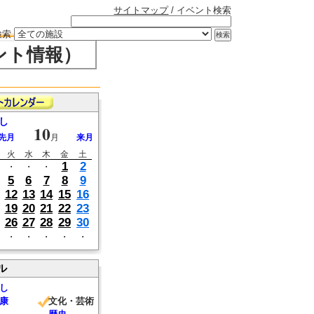
サイトマップ
/ イベント検索
検索
ント情報）
し
10
先月
月
来月
火
水
木
金
土
1
2
・
・
・
5
6
7
8
9
12
13
14
15
16
19
20
21
22
23
26
27
28
29
30
・
・
・
・
・
ル
し
康
文化・芸術