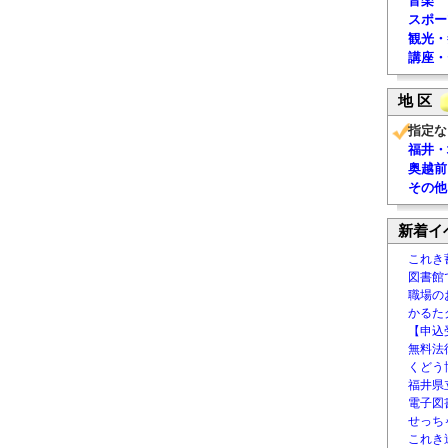
音楽
スポー
観光・
講座・
地 区
指定な
福井・
奥越前
その他
新着イ
これき
図書館
職場の
かるた
【申込
無料法律
くどう
福井県
電子図書
せっち
これき