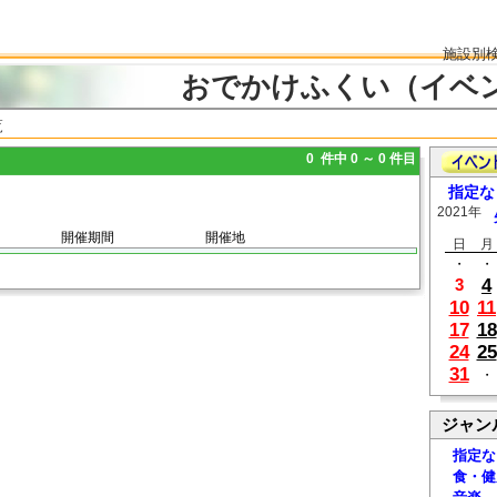
施設別
おでかけふくい（イベ
覧
0 件中 0 ～ 0 件目
指定な
2021年
開催期間
開催地
日
月
・
・
4
3
10
11
17
18
24
25
31
・
ジャン
指定な
食・健