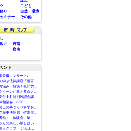
歴史
ツ
こども
祭り
自然・環境
セミナー
その他
し
坂井
丹南
嶺南
ベント
蓄音機コンサート♪
で学ぶ法律講座「遺言...
お悩み・解決！夜間労...
クイーンが教える百人...
受付中】特別展記念講...
相談会 8/20
博士の手づくり科学お...
立歴史博物館 特別展...
館ミニ体験会 8/...
ゃんの楽しい紙しばい...
達人クラブ けん玉...