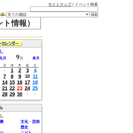
サイトマップ
/ イベント検索
検索
ント情報）
し
9
先月
月
来月
火
水
木
金
土
1
2
3
4
・
7
8
9
11
10
14
15
16
17
18
21
22
23
24
25
28
29
30
・
・
ル
し
康
文化・芸術
歴史
ツ
こども