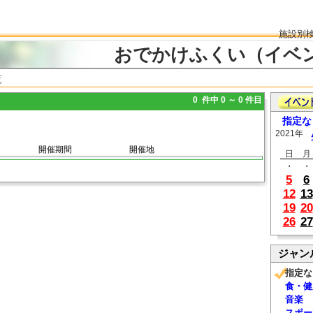
施設別
おでかけふくい（イベ
覧
0 件中 0 ～ 0 件目
指定な
2021年
開催期間
開催地
日
月
・
・
5
6
12
13
19
20
26
27
ジャン
指定な
食・健
音楽
スポー