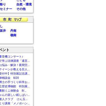
祭り
自然・環境
セミナー
その他
し
坂井
丹南
嶺南
ベント
蓄音機コンサート♪
で学ぶ法律講座「遺言...
お悩み・解決！夜間労...
クイーンが教える百人...
受付中】特別展記念講...
相談会 8/20
博士の手づくり科学お...
立歴史博物館 特別展...
館ミニ体験会 8/...
ゃんの楽しい紙しばい...
達人クラブ けん玉...
くり講座「メノポハン...