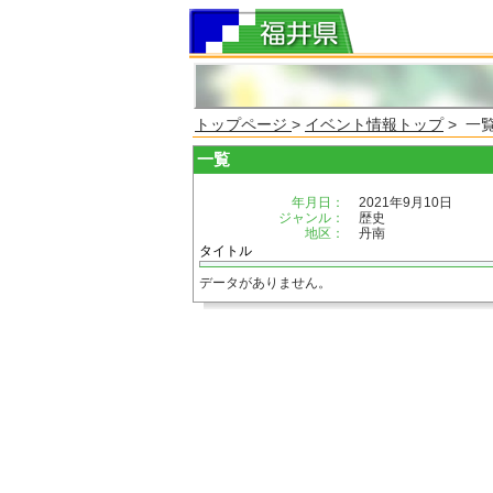
トップページ
>
イベント情報トップ
> 一
一覧
年月日：
2021年9月10日
ジャンル：
歴史
地区：
丹南
タイトル
データがありません。