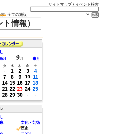
サイトマップ
/ イベント検索
検索
ント情報）
し
9
先月
月
来月
火
水
木
金
土
1
2
3
4
・
7
8
9
11
10
14
15
16
17
18
21
22
23
24
25
28
29
30
・
・
ル
し
康
文化・芸術
歴史
ツ
こども