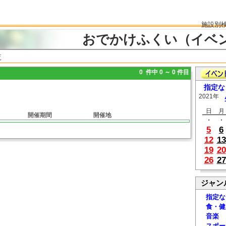
施設別
おでかけふくい（イベ
覧
0 件中 0 ～ 0 件目
指定な
2021年
日
月
開催期間
開催地
・
・
5
6
12
13
19
20
26
27
ジャン
指定な
食・健
音楽
スポー