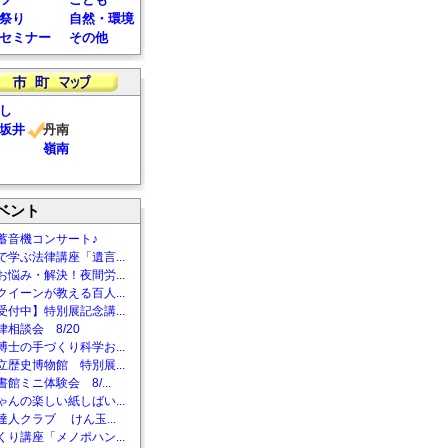
祭り
自然・環境
セミナー
その他
し
坂井
丹南
嶺南
ベント
蓄音機コンサート♪
で学ぶ法律講座「遺言...
お悩み・解決！夜間労...
クイーンが教える百人...
受付中】特別展記念講...
相談会 8/20
博士の手づくり科学お...
立歴史博物館 特別展...
館ミニ体験会 8/...
ゃんの楽しい紙しばい...
達人クラブ けん玉...
くり講座「メノポハン...