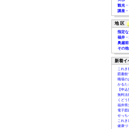
観光・
講座・
地 区
指定な
福井・
奥越前
その他
新着イ
これき
図書館
職場の
かるた
【申込
無料法律
くどう
福井県
電子図書
せっち
これき
健康づ