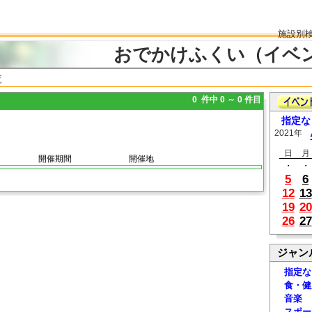
施設別
おでかけふくい（イベ
覧
0 件中 0 ～ 0 件目
指定な
2021年
日
月
開催期間
開催地
・
・
5
6
12
13
19
20
26
27
ジャン
指定な
食・健
音楽
スポー