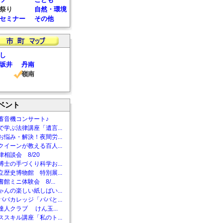
祭り
自然・環境
セミナー
その他
し
坂井
丹南
嶺南
ベント
蓄音機コンサート♪
で学ぶ法律講座「遺言...
お悩み・解決！夜間労...
クイーンが教える百人...
相談会 8/20
博士の手づくり科学お...
立歴史博物館 特別展...
館ミニ体験会 8/...
ゃんの楽しい紙しばい...
パパカレッジ「パパと...
達人クラブ けん玉...
ススキル講座「私のト...