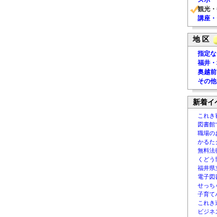
観光・
講座・
地 区
指定な
福井・
奥越前
その他
新着イ
これき
図書館
職場の
かるた
無料法律
くどう
福井県
電子図書
せっち
子育て
これき
ビジネ