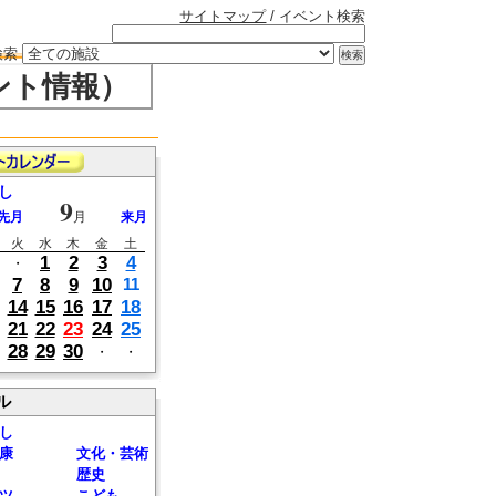
サイトマップ
/ イベント検索
検索
ント情報）
し
9
先月
月
来月
火
水
木
金
土
1
2
3
4
・
7
8
9
10
11
14
15
16
17
18
21
22
23
24
25
28
29
30
・
・
ル
し
康
文化・芸術
歴史
ツ
こども