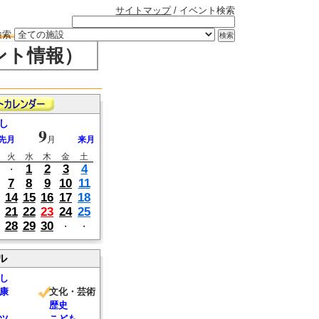
サイトマップ
/ イベント検索
検索
ント情報）
し
9
先月
月
来月
火
水
木
金
土
1
2
3
4
・
7
8
9
10
11
14
15
16
17
18
21
22
23
24
25
28
29
30
・
・
ル
し
康
文化・芸術
歴史
ツ
こども