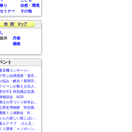
祭り
自然・環境
セミナー
その他
し
坂井
丹南
嶺南
ベント
蓄音機コンサート♪
で学ぶ法律講座「遺言...
お悩み・解決！夜間労...
クイーンが教える百人...
受付中】特別展記念講...
相談会 8/20
博士の手づくり科学お...
立歴史博物館 特別展...
館ミニ体験会 8/...
ゃんの楽しい紙しばい...
達人クラブ けん玉...
くり講座「メノポハン...