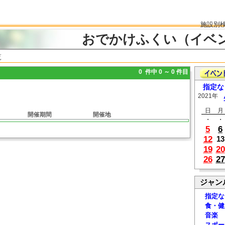
施設別
おでかけふくい（イベ
覧
0 件中 0 ～ 0 件目
指定な
2021年
日
月
開催期間
開催地
・
・
5
6
12
13
19
20
26
27
ジャン
指定な
食・健
音楽
スポー