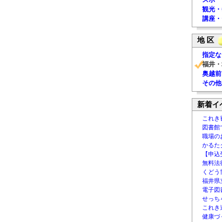
観光・
講座・
地 区
指定な
福井・
奥越前
その他
新着イ
これき
図書館
職場の
かるた
【申込
無料法律
くどう
福井県
電子図書
せっち
これき
健康づ