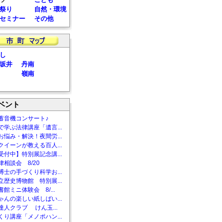
祭り
自然・環境
セミナー
その他
し
坂井
丹南
嶺南
ベント
蓄音機コンサート♪
で学ぶ法律講座「遺言...
お悩み・解決！夜間労...
クイーンが教える百人...
受付中】特別展記念講...
相談会 8/20
博士の手づくり科学お...
立歴史博物館 特別展...
館ミニ体験会 8/...
ゃんの楽しい紙しばい...
達人クラブ けん玉...
くり講座「メノポハン...