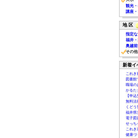
観光・
講座・
地 区
指定な
福井・
奥越前
その他
新着イ
これき
図書館
職場の
かるた
【申込
無料法律
くどう
福井県
電子図書
せっち
これき
健康づ