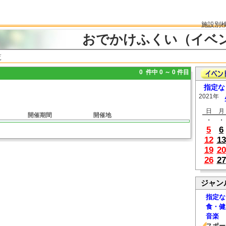
施設別
おでかけふくい（イベ
覧
0 件中 0 ～ 0 件目
指定な
2021年
日
月
開催期間
開催地
・
・
5
6
12
13
19
20
26
27
ジャン
指定な
食・健
音楽
スポー