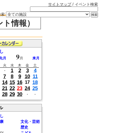
サイトマップ
/ イベント検索
検索
ント情報）
し
9
先月
月
来月
火
水
木
金
土
1
2
3
4
・
7
8
9
10
11
14
15
16
18
17
21
22
23
24
25
28
29
30
・
・
ル
し
康
文化・芸術
歴史
ツ
こども