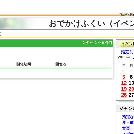
施設別
おでかけふくい（イベ
覧
0 件中 0 ～ 0 件目
指定な
2021年
開催期間
開催地
日
月
・
・
5
6
12
13
19
20
26
27
ジャン
指定な
食・健
音楽
スポー