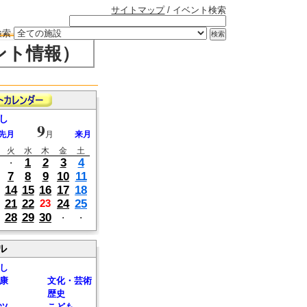
サイトマップ
/ イベント検索
検索
ント情報）
し
9
先月
月
来月
火
水
木
金
土
1
2
3
4
・
7
8
9
10
11
14
15
16
17
18
21
22
24
25
23
28
29
30
・
・
ル
し
康
文化・芸術
歴史
ツ
こども