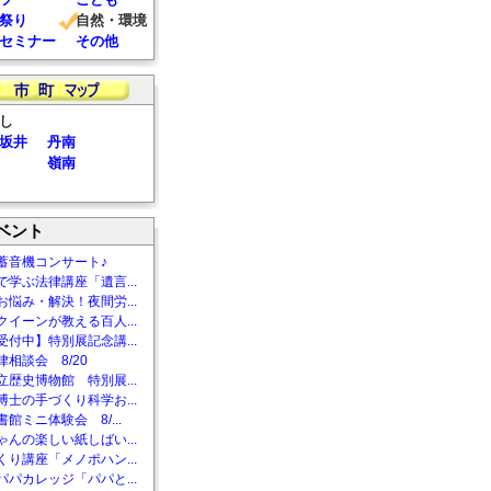
祭り
自然・環境
セミナー
その他
し
坂井
丹南
嶺南
ベント
蓄音機コンサート♪
で学ぶ法律講座「遺言...
お悩み・解決！夜間労...
クイーンが教える百人...
受付中】特別展記念講...
相談会 8/20
立歴史博物館 特別展...
博士の手づくり科学お...
館ミニ体験会 8/...
ゃんの楽しい紙しばい...
くり講座「メノポハン...
パパカレッジ「パパと...