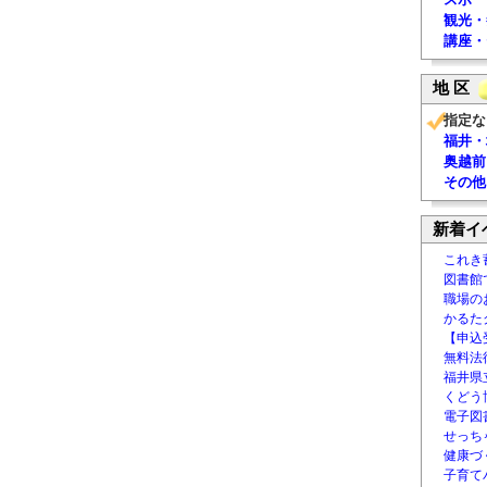
観光・
講座・
地 区
指定な
福井・
奥越前
その他
新着イ
これき
図書館
職場の
かるた
【申込
無料法律
福井県
くどう
電子図書
せっち
健康づ
子育て