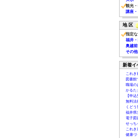
観光・
講座・
地 区
指定な
福井・
奥越前
その他
新着イ
これき
図書館
職場の
かるた
【申込
無料法律
くどう
福井県
電子図書
せっち
これき
健康づ