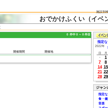
施設別
おでかけふくい（イベ
覧
0 件中 0 ～ 0 件目
指定な
2022年
開催期間
開催地
日
月
1
・
7
8
14
15
21
22
28
29
ジャン
指定な
食・健
音楽
スポー