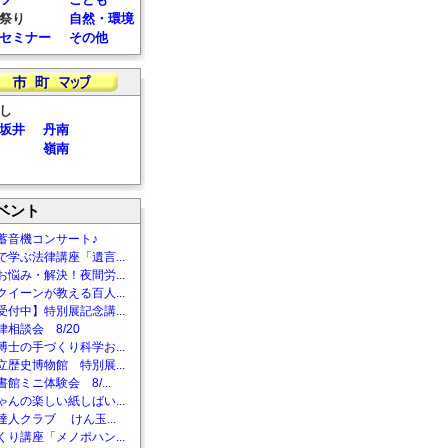
祭り
自然・環境
セミナー
その他
し
坂井
丹南
嶺南
ベント
蓄音機コンサート♪
で学ぶ法律講座「遺言...
お悩み・解決！夜間労...
クイーンが教える百人...
受付中】特別展記念講...
相談会 8/20
博士の手づくり科学お...
立歴史博物館 特別展...
館ミニ体験会 8/...
ゃんの楽しい紙しばい...
達人クラブ けん玉...
くり講座「メノポハン...