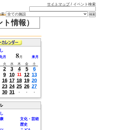
サイトマップ
/ イベント検索
検索
ント情報）
し
8
先月
月
来月
火
水
木
金
土
2
3
4
5
6
9
10
12
13
11
16
17
18
19
20
23
24
25
26
27
30
31
・
・
・
ル
し
康
文化・芸術
歴史
ツ
こども