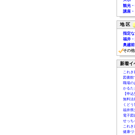
観光・
講座・
地 区
指定な
福井・
奥越前
その他
新着イ
これき
図書館
職場の
かるた
【申込
無料法律
くどう
福井県
電子図書
せっち
これき
健康づ