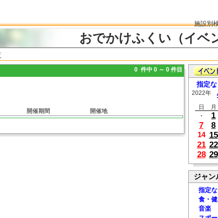
施設別
おでかけふくい（イベ
覧
0 件中 0 ～ 0 件目
指定な
2022年
日
月
開催期間
開催地
1
・
7
8
15
14
21
22
28
29
ジャン
指定な
食・健
音楽
スポー