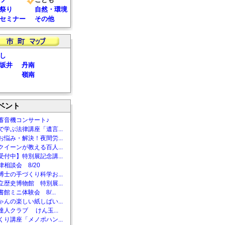
祭り
自然・環境
セミナー
その他
し
坂井
丹南
嶺南
ベント
蓄音機コンサート♪
で学ぶ法律講座「遺言...
お悩み・解決！夜間労...
クイーンが教える百人...
受付中】特別展記念講...
相談会 8/20
博士の手づくり科学お...
立歴史博物館 特別展...
館ミニ体験会 8/...
ゃんの楽しい紙しばい...
達人クラブ けん玉...
くり講座「メノポハン...