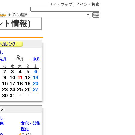
サイトマップ
/ イベント検索
検索
ント情報）
し
8
先月
月
来月
火
水
木
金
土
2
3
4
5
6
9
10
11
12
13
16
17
18
19
20
23
24
25
26
27
30
31
・
・
・
ル
し
康
文化・芸術
歴史
ツ
こども