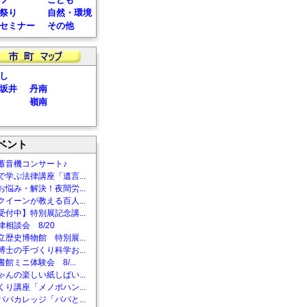
祭り
自然・環境
セミナー
その他
し
坂井
丹南
嶺南
ベント
蓄音機コンサート♪
で学ぶ法律講座「遺言...
お悩み・解決！夜間労...
クイーンが教える百人...
受付中】特別展記念講...
相談会 8/20
立歴史博物館 特別展...
博士の手づくり科学お...
館ミニ体験会 8/...
ゃんの楽しい紙しばい...
くり講座「メノポハン...
パパカレッジ「パパと...