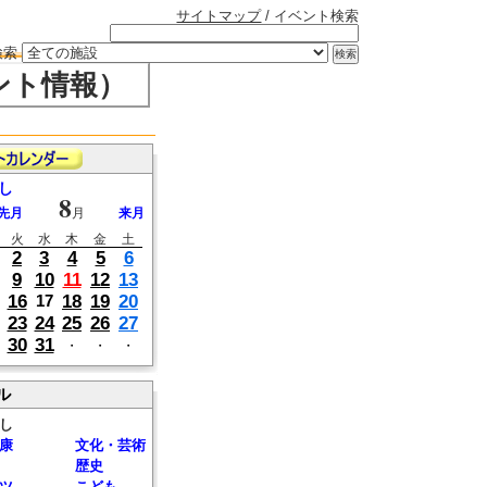
サイトマップ
/ イベント検索
検索
ント情報）
し
8
先月
月
来月
火
水
木
金
土
2
3
4
5
6
9
10
11
12
13
16
18
19
20
17
23
24
25
26
27
30
31
・
・
・
ル
し
康
文化・芸術
歴史
ツ
こども