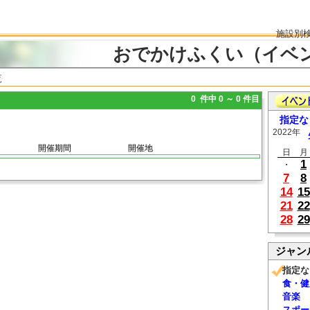
施設別
おでかけふくい（イベ
覧
0 件中 0 ～ 0 件目
指定な
2022年
開催期間
開催地
日
月
1
・
7
8
14
15
21
22
28
29
ジャン
指定な
食・健
音楽
スポー