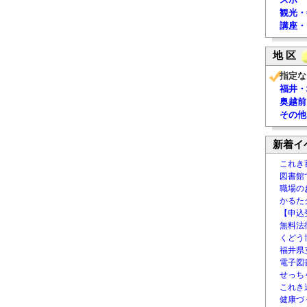
観光・
講座・
地 区
指定な
福井・
奥越前
その他
新着イ
これき
図書館
職場の
かるた
【申込
無料法律
くどう
福井県
電子図書
せっち
これき
健康づ