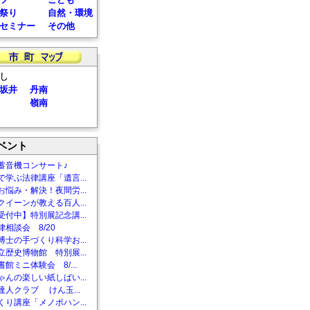
祭り
自然・環境
セミナー
その他
し
坂井
丹南
嶺南
ベント
蓄音機コンサート♪
で学ぶ法律講座「遺言...
お悩み・解決！夜間労...
クイーンが教える百人...
受付中】特別展記念講...
相談会 8/20
博士の手づくり科学お...
立歴史博物館 特別展...
館ミニ体験会 8/...
ゃんの楽しい紙しばい...
達人クラブ けん玉...
くり講座「メノポハン...