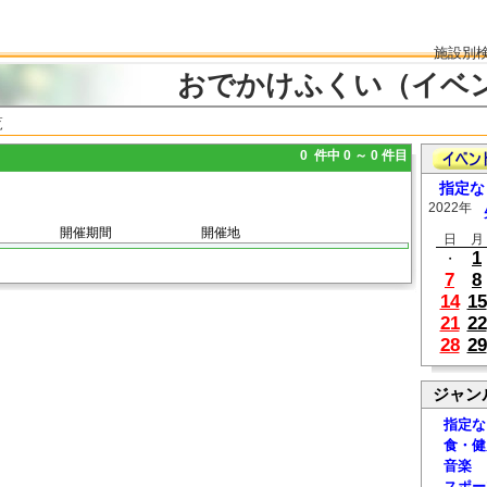
施設別
おでかけふくい（イベ
覧
0 件中 0 ～ 0 件目
指定な
2022年
開催期間
開催地
日
月
1
・
7
8
14
15
21
22
28
29
ジャン
指定な
食・健
音楽
スポー