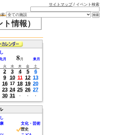
サイトマップ
/ イベント検索
検索
ント情報）
し
8
先月
月
来月
火
水
木
金
土
2
3
4
5
6
9
10
11
12
13
16
18
19
20
17
23
24
25
26
27
30
31
・
・
・
ル
し
康
文化・芸術
歴史
ツ
こども