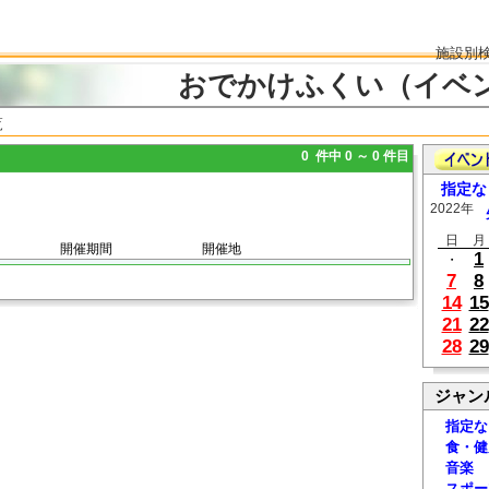
施設別
おでかけふくい（イベ
覧
0 件中 0 ～ 0 件目
指定な
2022年
日
月
開催期間
開催地
1
・
7
8
14
15
21
22
28
29
ジャン
指定な
食・健
音楽
スポー