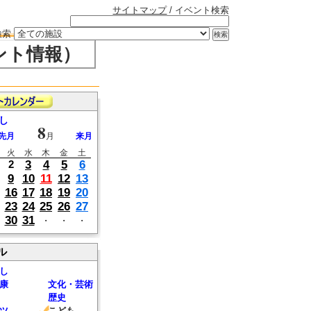
サイトマップ
/ イベント検索
検索
ント情報）
し
8
先月
月
来月
火
水
木
金
土
3
4
5
6
2
9
10
11
12
13
16
17
18
19
20
23
24
25
26
27
30
31
・
・
・
ル
し
康
文化・芸術
歴史
ツ
こども