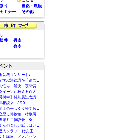
祭り
自然・環境
セミナー
その他
し
坂井
丹南
嶺南
ベント
蓄音機コンサート♪
で学ぶ法律講座「遺言...
お悩み・解決！夜間労...
クイーンが教える百人...
受付中】特別展記念講...
相談会 8/20
博士の手づくり科学お...
立歴史博物館 特別展...
館ミニ体験会 8/...
ゃんの楽しい紙しばい...
達人クラブ けん玉...
くり講座「メノポハン...