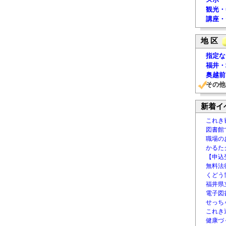
観光・
講座・
地 区
指定な
福井・
奥越前
その他
新着イ
これき
図書館
職場の
かるた
【申込
無料法律
くどう
福井県
電子図書
せっち
これき
健康づ