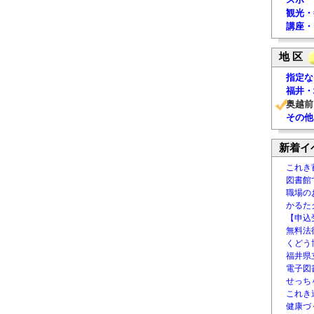
観光・
講座・
地 区
指定な
福井・
奥越前
その他
新着イ
これき
図書館
職場の
かるた
【申込
無料法律
くどう
福井県
電子図書
せっち
これき
健康づ