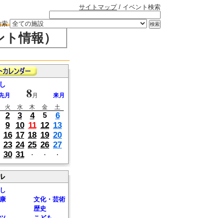
サイトマップ
/ イベント検索
検索
ント情報）
し
8
先月
月
来月
火
水
木
金
土
2
3
4
6
5
9
10
11
12
13
16
17
18
19
20
23
24
25
26
27
30
31
・
・
・
ル
し
康
文化・芸術
歴史
ツ
こども