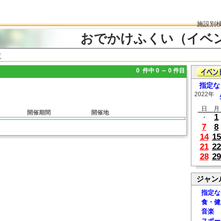
施設別
おでかけふくい（イベ
覧
0 件中 0 ～ 0 件目
指定な
2022年
日
月
開催期間
開催地
1
・
7
8
14
15
21
22
28
29
ジャン
指定な
食・健
音楽
スポー