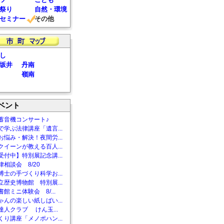
祭り
自然・環境
セミナー
その他
し
坂井
丹南
嶺南
ベント
蓄音機コンサート♪
で学ぶ法律講座「遺言...
お悩み・解決！夜間労...
クイーンが教える百人...
受付中】特別展記念講...
相談会 8/20
博士の手づくり科学お...
立歴史博物館 特別展...
館ミニ体験会 8/...
ゃんの楽しい紙しばい...
達人クラブ けん玉...
くり講座「メノポハン...