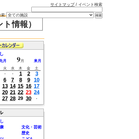
サイトマップ
/ イベント検索
検索
ント情報）
し
9
先月
月
来月
火
水
木
金
土
1
2
3
・
・
6
7
8
9
10
13
14
15
16
17
20
21
22
23
24
27
28
30
29
・
ル
し
康
文化・芸術
歴史
ツ
こども