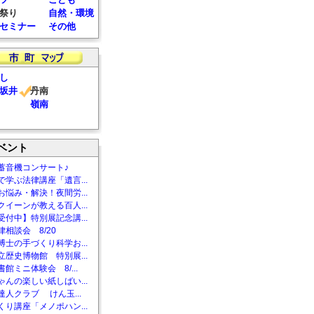
祭り
自然・環境
セミナー
その他
し
坂井
丹南
嶺南
ベント
蓄音機コンサート♪
で学ぶ法律講座「遺言...
お悩み・解決！夜間労...
クイーンが教える百人...
受付中】特別展記念講...
相談会 8/20
博士の手づくり科学お...
立歴史博物館 特別展...
館ミニ体験会 8/...
ゃんの楽しい紙しばい...
達人クラブ けん玉...
くり講座「メノポハン...