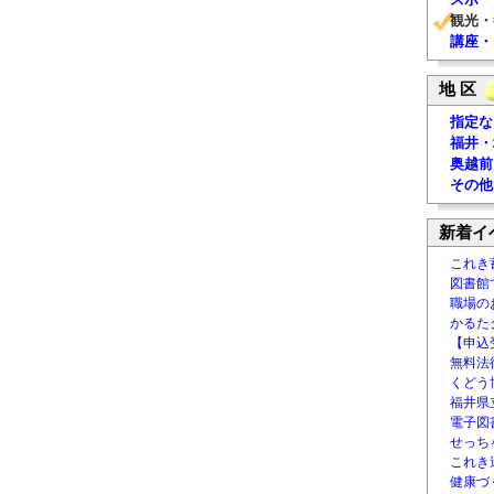
観光・
講座・
地 区
指定な
福井・
奥越前
その他
新着イ
これき
図書館
職場の
かるた
【申込
無料法律
くどう
福井県
電子図書
せっち
これき
健康づ