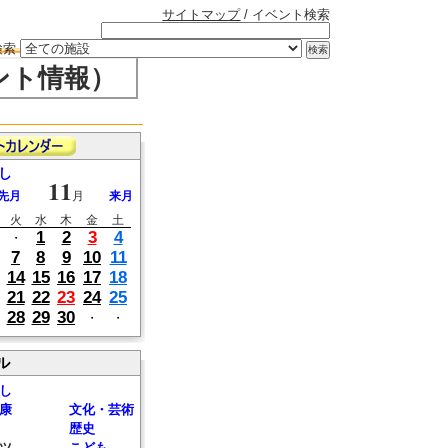
サイトマップ
/ イベント検索
検索
ント情報）
し
11
先月
月
来月
火
水
木
金
土
1
2
3
4
・
7
8
9
10
11
14
15
16
17
18
21
22
23
24
25
28
29
30
・
・
ル
し
康
文化・芸術
歴史
ツ
こども