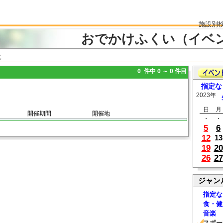
施設別
おでかけふくい（イベ
覧
0 件中 0 ～ 0 件目
指定な
2023年
日
月
開催期間
開催地
・
・
5
6
12
13
19
20
26
27
ジャン
指定な
食・健
音楽
スポー