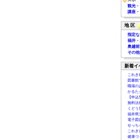
観光・
講座・
地 区
指定な
福井・
奥越前
その他
新着イ
これき
図書館
職場の
かるた
【申込
無料法律
くどう
福井県
電子図書
せっち
これき
健康づ