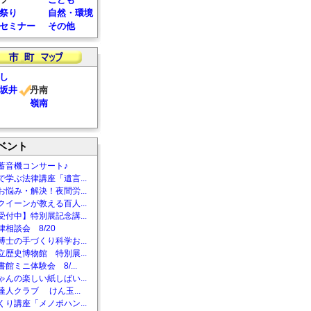
祭り
自然・環境
セミナー
その他
し
坂井
丹南
嶺南
ベント
蓄音機コンサート♪
で学ぶ法律講座「遺言...
お悩み・解決！夜間労...
クイーンが教える百人...
受付中】特別展記念講...
相談会 8/20
博士の手づくり科学お...
立歴史博物館 特別展...
館ミニ体験会 8/...
ゃんの楽しい紙しばい...
達人クラブ けん玉...
くり講座「メノポハン...