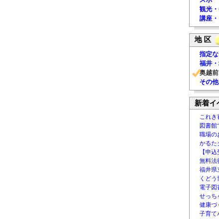
観光・
講座・
地 区
指定な
福井・
奥越前
その他
新着イ
これき
図書館
職場の
かるた
【申込
無料法律
福井県
くどう
電子図書
せっち
健康づ
子育て