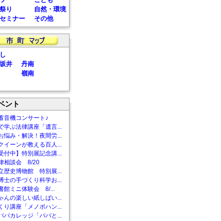
祭り
自然・環境
セミナー
その他
し
坂井
丹南
嶺南
ベント
蓄音機コンサート♪
で学ぶ法律講座「遺言...
お悩み・解決！夜間労...
クイーンが教える百人...
受付中】特別展記念講...
相談会 8/20
立歴史博物館 特別展...
博士の手づくり科学お...
館ミニ体験会 8/...
ゃんの楽しい紙しばい...
くり講座「メノポハン...
パパカレッジ「パパと...