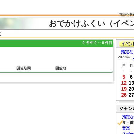
施設別
おでかけふくい（イベ
覧
0 件中 0 ～ 0 件目
指定な
2023年
日
月
開催期間
開催地
・
・
5
6
12
13
19
20
26
27
ジャン
指定な
食・健
音楽
スポー