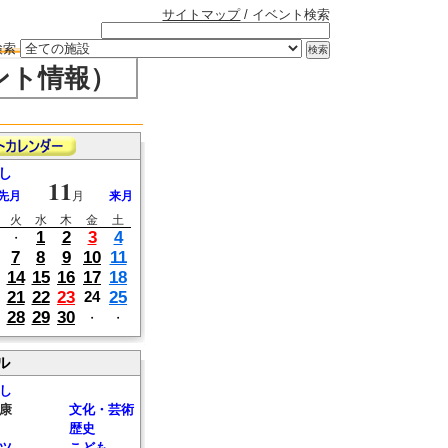
サイトマップ
/ イベント検索
検索
ント情報）
し
11
先月
月
来月
火
水
木
金
土
1
2
3
4
・
7
8
9
10
11
14
15
16
17
18
21
22
23
25
24
28
29
30
・
・
ル
し
康
文化・芸術
歴史
ツ
こども