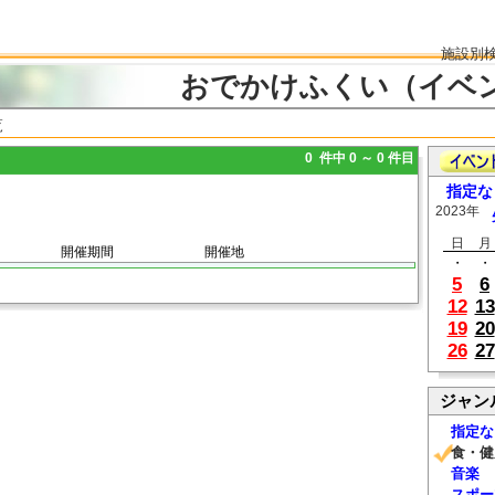
施設別
おでかけふくい（イベ
覧
0 件中 0 ～ 0 件目
指定な
2023年
日
月
開催期間
開催地
・
・
5
6
12
13
19
20
26
27
ジャン
指定な
食・健
音楽
スポー