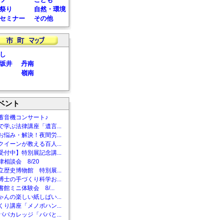
祭り
自然・環境
セミナー
その他
し
坂井
丹南
嶺南
ベント
蓄音機コンサート♪
で学ぶ法律講座「遺言...
お悩み・解決！夜間労...
クイーンが教える百人...
受付中】特別展記念講...
相談会 8/20
立歴史博物館 特別展...
博士の手づくり科学お...
館ミニ体験会 8/...
ゃんの楽しい紙しばい...
くり講座「メノポハン...
パパカレッジ「パパと...