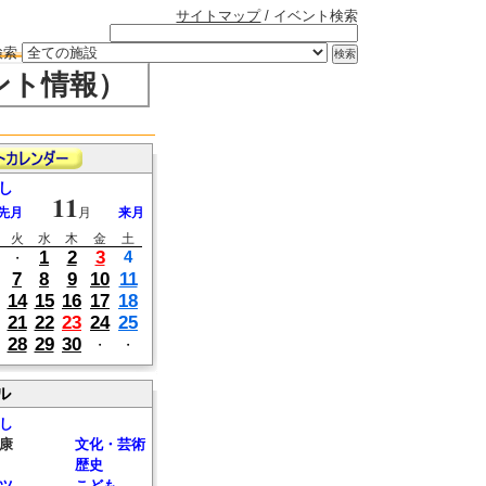
サイトマップ
/ イベント検索
検索
ント情報）
し
11
先月
月
来月
火
水
木
金
土
1
2
3
4
・
7
8
9
10
11
14
15
16
17
18
21
22
23
24
25
28
29
30
・
・
ル
し
康
文化・芸術
歴史
ツ
こども