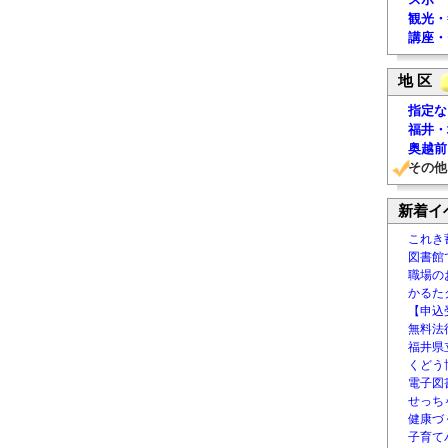
観光・
講座・
地 区
指定な
福井・
奥越前
その他
新着イ
これき
図書館
職場の
かるた
【申込
無料法律
福井県
くどう
電子図書
せっち
健康づ
子育て