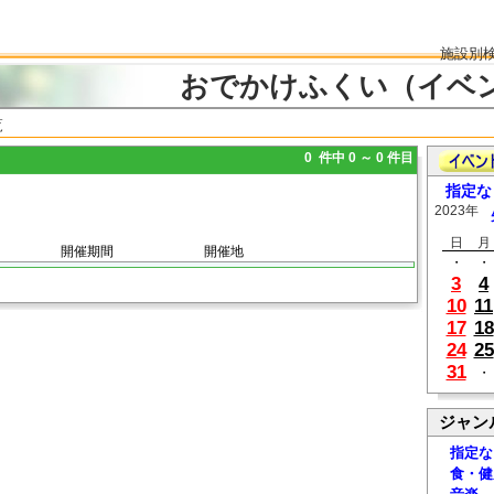
施設別
おでかけふくい（イベ
覧
0 件中 0 ～ 0 件目
指定な
2023年
日
月
開催期間
開催地
・
・
3
4
10
11
17
18
24
25
31
・
ジャン
指定な
食・健