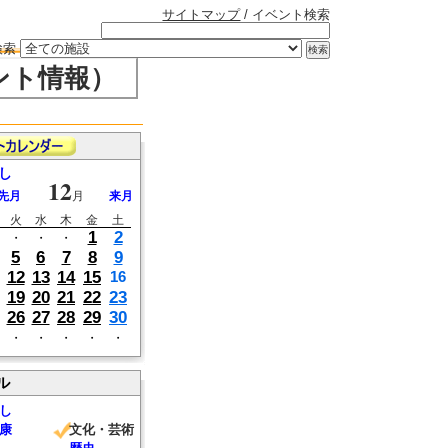
サイトマップ
/ イベント検索
検索
ント情報）
し
12
先月
月
来月
火
水
木
金
土
1
2
・
・
・
5
6
7
8
9
12
13
14
15
16
19
20
21
22
23
26
27
28
29
30
・
・
・
・
・
ル
し
康
文化・芸術