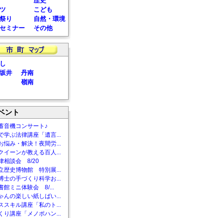
歴史
ツ
こども
祭り
自然・環境
セミナー
その他
し
坂井
丹南
嶺南
ベント
蓄音機コンサート♪
で学ぶ法律講座「遺言...
お悩み・解決！夜間労...
クイーンが教える百人...
相談会 8/20
立歴史博物館 特別展...
博士の手づくり科学お...
館ミニ体験会 8/...
ゃんの楽しい紙しばい...
ススキル講座「私のト...
くり講座「メノポハン...