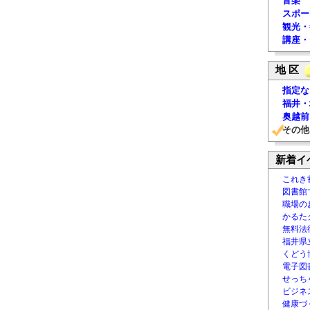
音楽
スポー
観光・
講座・
地 区
指定な
福井・
奥越前
その他
新着イ
これき
図書館
職場の
かるた
無料法律
福井県
くどう
電子図書
せっち
ビジネ
健康づ