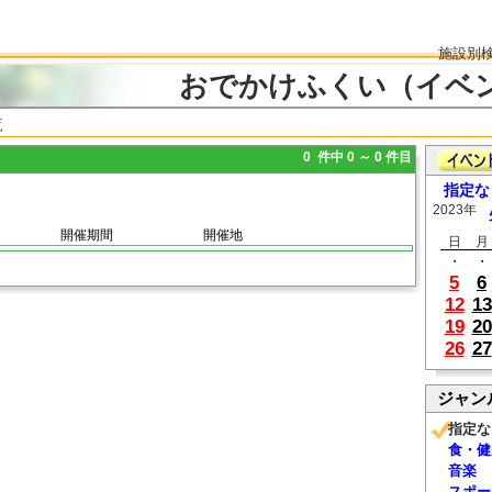
施設別
おでかけふくい（イベ
覧
0 件中 0 ～ 0 件目
指定な
2023年
開催期間
開催地
日
月
・
・
5
6
12
13
19
20
26
27
ジャン
指定な
食・健
音楽
スポー