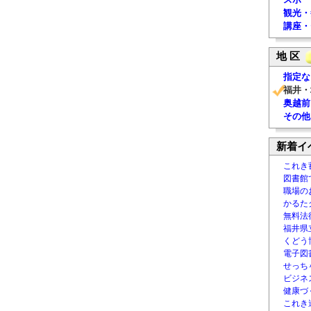
観光・
講座・
地 区
指定な
福井・
奥越前
その他
新着イ
これき
図書館
職場の
かるた
無料法律
福井県
くどう
電子図書
せっち
ビジネ
健康づ
これき