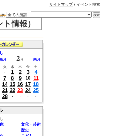
サイトマップ
/ イベント検索
検索
ント情報）
し
2
先月
月
来月
火
水
木
金
土
1
2
3
4
・
7
8
9
11
10
14
15
16
17
18
21
22
23
24
25
28
・
・
・
・
ル
し
康
文化・芸術
歴史
ツ
こども