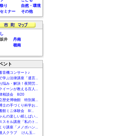
祭り
自然・環境
セミナー
その他
し
坂井
丹南
嶺南
ベント
蓄音機コンサート♪
で学ぶ法律講座「遺言...
お悩み・解決！夜間労...
クイーンが教える百人...
相談会 8/20
立歴史博物館 特別展...
博士の手づくり科学お...
館ミニ体験会 8/...
ゃんの楽しい紙しばい...
ススキル講座「私のト...
くり講座「メノポハン...
達人クラブ けん玉...