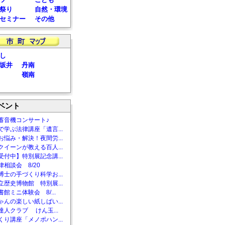
祭り
自然・環境
セミナー
その他
し
坂井
丹南
嶺南
ベント
蓄音機コンサート♪
で学ぶ法律講座「遺言...
お悩み・解決！夜間労...
クイーンが教える百人...
受付中】特別展記念講...
相談会 8/20
博士の手づくり科学お...
立歴史博物館 特別展...
館ミニ体験会 8/...
ゃんの楽しい紙しばい...
達人クラブ けん玉...
くり講座「メノポハン...