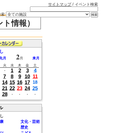
サイトマップ
/ イベント検索
検索
ント情報）
し
2
先月
月
来月
火
水
木
金
土
1
2
3
4
・
7
8
9
10
11
14
15
16
17
18
21
22
23
24
25
28
・
・
・
・
ル
し
康
文化・芸術
歴史
ツ
こども