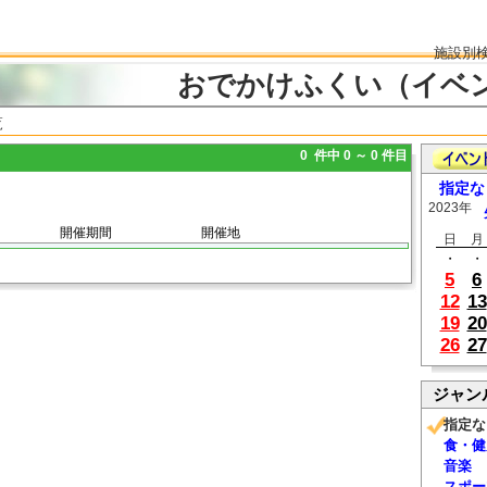
施設別
おでかけふくい（イベ
覧
0 件中 0 ～ 0 件目
指定な
2023年
開催期間
開催地
日
月
・
・
5
6
12
13
19
20
26
27
ジャン
指定な
食・健
音楽
スポー