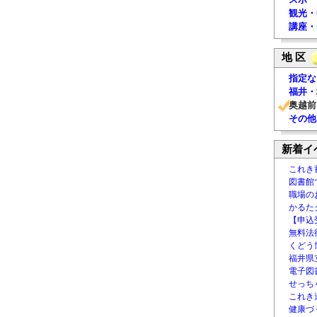
観光・
講座・
地 区
指定な
福井・
奥越前
その他
新着イ
これき
図書館
職場の
かるた
【申込
無料法律
くどう
福井県
電子図書
せっち
これき
健康づ