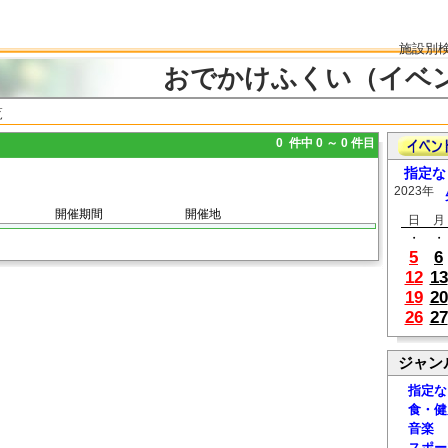
施設別
おでかけふくい（イベ
覧
0 件中 0 ～ 0 件目
指定な
2023年
開催期間
開催地
日
月
・
・
5
6
12
13
19
20
26
27
ジャン
指定な
食・健
音楽
スポー