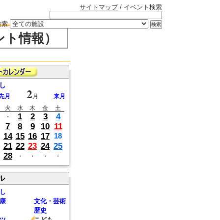
サイトマップ
/ イベント検索
検索
ント情報）
し
2
先月
月
来月
火
水
木
金
土
1
2
3
4
・
7
8
9
10
11
14
15
16
17
18
21
22
23
24
25
28
・
・
・
・
ル
し
康
文化・芸術
歴史
ツ
こども