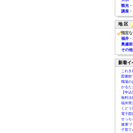
観光・
講座・
地 区
指定な
福井・
奥越前
その他
新着イ
これき
図書館
職場の
かるた
【申込
無料法律
福井県
くどう
電子図書
せっち
健康づ
子育て