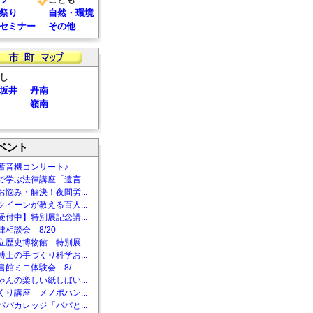
祭り
自然・環境
セミナー
その他
し
坂井
丹南
嶺南
ベント
蓄音機コンサート♪
で学ぶ法律講座「遺言...
お悩み・解決！夜間労...
クイーンが教える百人...
受付中】特別展記念講...
相談会 8/20
立歴史博物館 特別展...
博士の手づくり科学お...
館ミニ体験会 8/...
ゃんの楽しい紙しばい...
くり講座「メノポハン...
パパカレッジ「パパと...