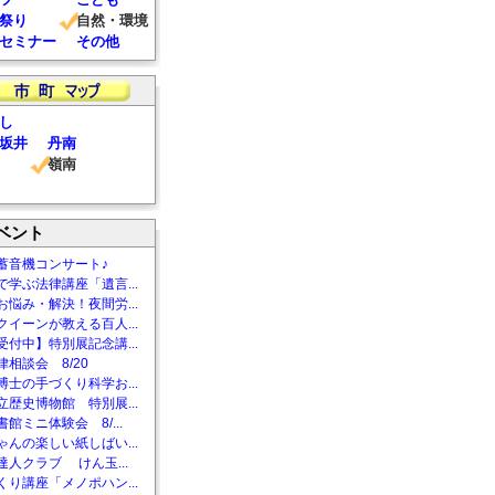
祭り
自然・環境
セミナー
その他
し
坂井
丹南
嶺南
ベント
蓄音機コンサート♪
で学ぶ法律講座「遺言...
お悩み・解決！夜間労...
クイーンが教える百人...
受付中】特別展記念講...
相談会 8/20
博士の手づくり科学お...
立歴史博物館 特別展...
館ミニ体験会 8/...
ゃんの楽しい紙しばい...
達人クラブ けん玉...
くり講座「メノポハン...