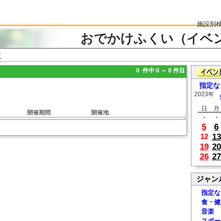
施設別
おでかけふくい（イベ
覧
0 件中 0 ～ 0 件目
指定な
2023年
日
月
開催期間
開催地
・
・
5
6
13
12
19
20
26
27
ジャン
指定な
食・健
音楽
スポー