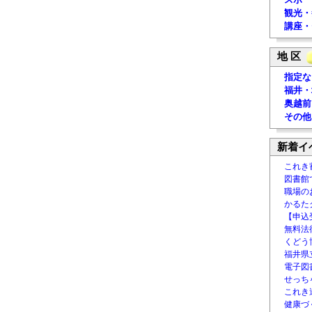
観光・
講座・
地 区
指定な
福井・
奥越前
その他
新着イ
これき
図書館
職場の
かるた
【申込
無料法律
くどう
福井県
電子図書
せっち
これき
健康づ