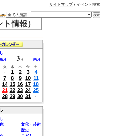
サイトマップ
/ イベント検索
検索
ント情報）
し
3
先月
月
来月
火
水
木
金
土
1
2
3
4
・
7
8
9
10
11
14
15
16
17
18
21
22
23
24
25
28
29
30
31
・
ル
し
康
文化・芸術
歴史
ツ
こども