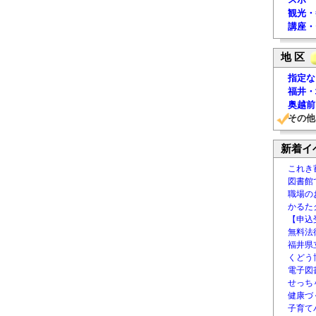
観光・
講座・
地 区
指定な
福井・
奥越前
その他
新着イ
これき
図書館
職場の
かるた
【申込
無料法律
福井県
くどう
電子図書
せっち
健康づ
子育て