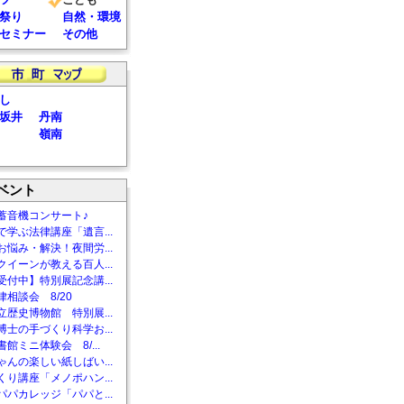
祭り
自然・環境
セミナー
その他
し
坂井
丹南
嶺南
ベント
蓄音機コンサート♪
で学ぶ法律講座「遺言...
お悩み・解決！夜間労...
クイーンが教える百人...
受付中】特別展記念講...
相談会 8/20
立歴史博物館 特別展...
博士の手づくり科学お...
館ミニ体験会 8/...
ゃんの楽しい紙しばい...
くり講座「メノポハン...
パパカレッジ「パパと...