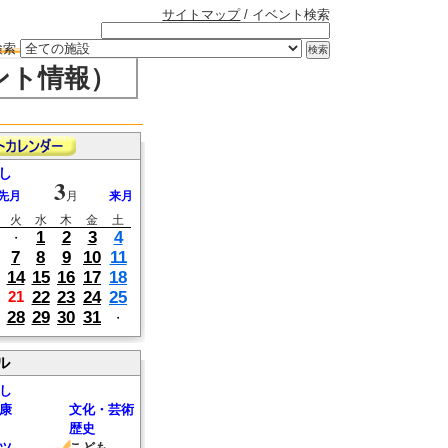
サイトマップ
/ イベント検索
検索
ント情報）
し
3
先月
月
来月
火
水
木
金
土
1
2
3
4
・
7
8
9
10
11
14
15
16
17
18
22
23
24
25
21
28
29
30
31
・
ル
し
康
文化・芸術
歴史
ツ
こども