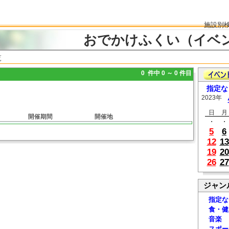
施設別
おでかけふくい（イベ
覧
0 件中 0 ～ 0 件目
指定な
2023年
日
月
開催期間
開催地
・
・
5
6
12
13
19
20
26
27
ジャン
指定な
食・健
音楽
スポー