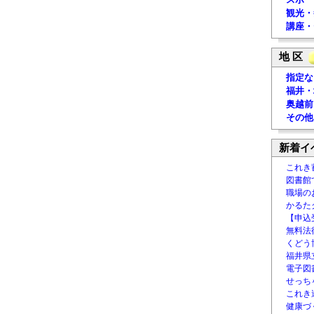
観光・
講座・
地 区
指定な
福井・
奥越前
その他
新着イ
これき
図書館
職場の
かるた
【申込
無料法律
くどう
福井県
電子図書
せっち
これき
健康づ