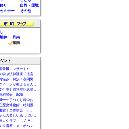
祭り
自然・環境
セミナー
その他
し
坂井
丹南
嶺南
ベント
蓄音機コンサート♪
で学ぶ法律講座「遺言...
お悩み・解決！夜間労...
クイーンが教える百人...
受付中】特別展記念講...
相談会 8/20
博士の手づくり科学お...
立歴史博物館 特別展...
館ミニ体験会 8/...
ゃんの楽しい紙しばい...
達人クラブ けん玉...
くり講座「メノポハン...