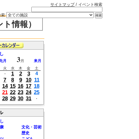
サイトマップ
/ イベント検索
検索
ント情報）
し
3
先月
月
来月
火
水
木
金
土
1
2
3
4
・
7
8
9
10
11
14
15
16
17
18
21
22
23
24
25
28
29
30
31
・
ル
し
康
文化・芸術
歴史
ツ
こども