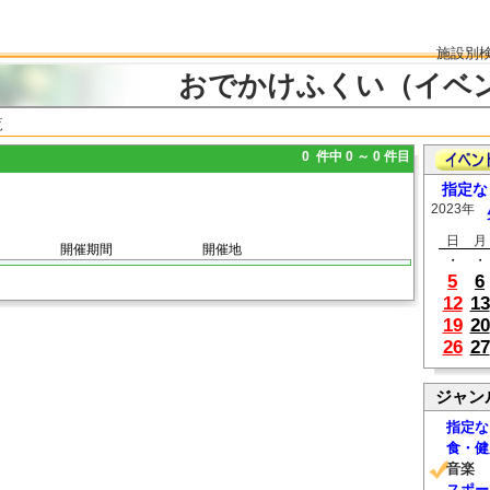
施設別
おでかけふくい（イベ
覧
0 件中 0 ～ 0 件目
指定な
2023年
日
月
開催期間
開催地
・
・
5
6
12
13
19
20
26
27
ジャン
指定な
食・健
音楽
スポー