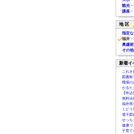
観光・
講座・
地 区
指定な
福井・
奥越前
その他
新着イ
これき
図書館
職場の
かるた
【申込
無料法律
福井県
くどう
電子図書
せっち
健康づ
子育て