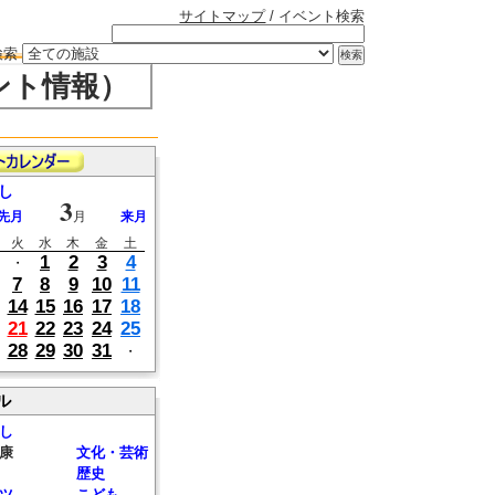
サイトマップ
/ イベント検索
検索
ント情報）
し
3
先月
月
来月
火
水
木
金
土
1
2
3
4
・
7
8
9
10
11
14
15
16
17
18
21
22
23
24
25
28
29
30
31
・
ル
し
康
文化・芸術
歴史
ツ
こども