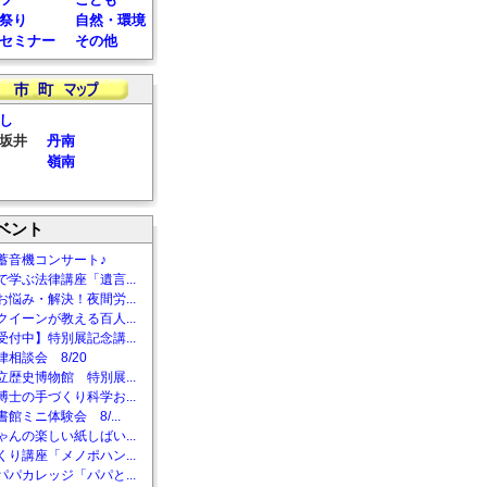
祭り
自然・環境
セミナー
その他
し
坂井
丹南
嶺南
ベント
蓄音機コンサート♪
で学ぶ法律講座「遺言...
お悩み・解決！夜間労...
クイーンが教える百人...
受付中】特別展記念講...
相談会 8/20
立歴史博物館 特別展...
博士の手づくり科学お...
館ミニ体験会 8/...
ゃんの楽しい紙しばい...
くり講座「メノポハン...
パパカレッジ「パパと...