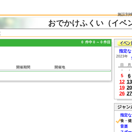
施設別
おでかけふくい（イベ
覧
0 件中 0 ～ 0 件目
指定な
2023年
日
月
開催期間
開催地
・
・
6
5
12
13
19
20
26
27
ジャン
指定な
食・健
音楽
スポー