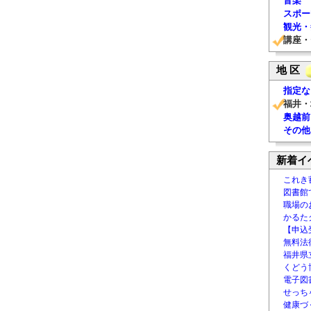
音楽
スポー
観光・
講座・
地 区
指定な
福井・
奥越前
その他
新着イ
これき
図書館
職場の
かるた
【申込
無料法律
福井県
くどう
電子図書
せっち
健康づ