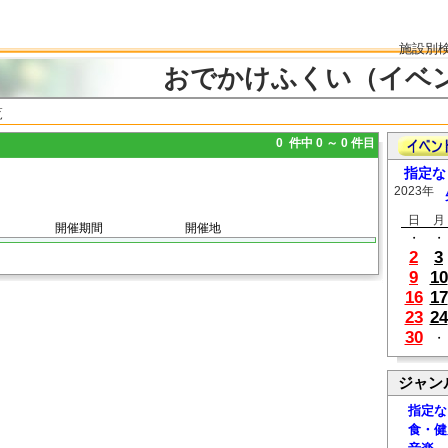
施設別
おでかけふくい（イベ
覧
0 件中 0 ～ 0 件目
指定な
2023年
日
月
開催期間
開催地
・
・
2
3
9
10
16
17
23
24
30
・
ジャン
指定な
食・健