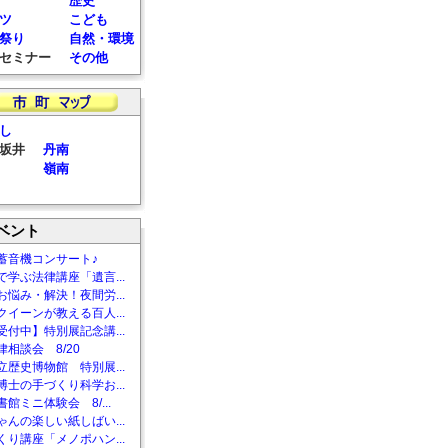
歴史
ツ
こども
祭り
自然・環境
セミナー
その他
し
坂井
丹南
嶺南
ベント
蓄音機コンサート♪
で学ぶ法律講座「遺言...
お悩み・解決！夜間労...
クイーンが教える百人...
受付中】特別展記念講...
相談会 8/20
立歴史博物館 特別展...
博士の手づくり科学お...
館ミニ体験会 8/...
ゃんの楽しい紙しばい...
くり講座「メノポハン...