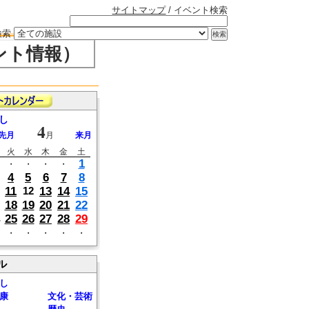
サイトマップ
/ イベント検索
検索
ント情報）
し
4
先月
月
来月
火
水
木
金
土
1
・
・
・
・
4
5
6
7
8
11
13
14
15
12
18
19
20
21
22
25
26
27
28
29
・
・
・
・
・
ル
し
康
文化・芸術