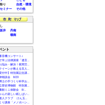
祭り
自然・環境
セミナー
その他
し
坂井
丹南
嶺南
ベント
蓄音機コンサート♪
で学ぶ法律講座「遺言...
お悩み・解決！夜間労...
クイーンが教える百人...
受付中】特別展記念講...
相談会 8/20
博士の手づくり科学お...
立歴史博物館 特別展...
館ミニ体験会 8/...
ゃんの楽しい紙しばい...
達人クラブ けん玉...
くり講座「メノポハン...