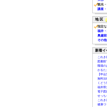
観光・
講座・
地 区
指定な
福井・
奥越前
その他
新着イ
これき
図書館
職場の
かるた
【申込
無料法律
くどう
福井県
電子図書
せっち
これき
健康づ