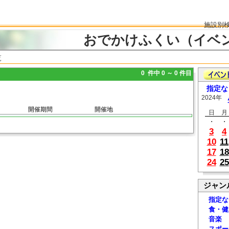
施設別
おでかけふくい（イベ
覧
0 件中 0 ～ 0 件目
指定な
2024年
開催期間
開催地
日
月
・
・
3
4
10
11
17
18
24
25
ジャン
指定な
食・健
音楽
スポー