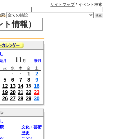
サイトマップ
/ イベント検索
検索
ント情報）
し
11
先月
月
来月
火
水
木
金
土
1
2
・
・
・
5
6
7
8
9
12
13
14
16
15
19
20
21
22
23
26
27
28
29
30
ル
し
康
文化・芸術
歴史
ツ
こども