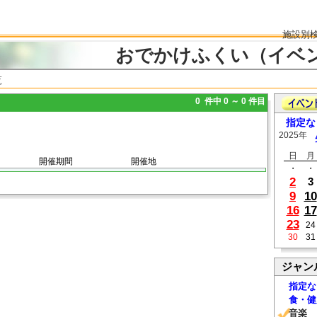
施設別
おでかけふくい（イベ
覧
0 件中 0 ～ 0 件目
指定な
2025年
日
月
開催期間
開催地
・
・
2
3
9
10
16
17
23
24
30
31
ジャン
指定な
食・健
音楽