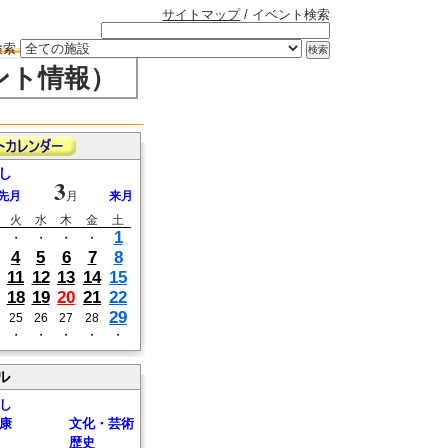
サイトマップ
/ イベント検索
検索
ント情報）
し
3
先月
月
来月
火
水
木
金
土
1
・
・
・
・
4
5
6
7
8
11
12
13
14
15
18
19
20
21
22
29
25
26
27
28
・
・
・
・
・
ル
し
康
文化・芸術
歴史