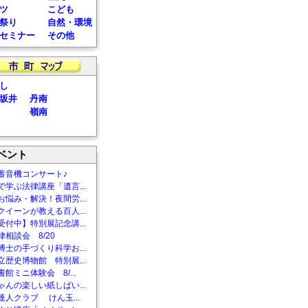
ツ
こども
祭り
自然・環境
セミナー
その他
し
坂井
丹南
嶺南
ベント
蓄音機コンサート♪
で学ぶ法律講座「遺言...
お悩み・解決！夜間労...
クイーンが教える百人...
受付中】特別展記念講...
相談会 8/20
博士の手づくり科学お...
立歴史博物館 特別展...
館ミニ体験会 8/...
ゃんの楽しい紙しばい...
達人クラブ けん玉...