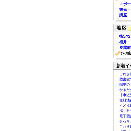
スポー
観光・
講座・
地 区
指定な
福井・
奥越前
その他
新着イ
これき
図書館
職場の
かるた
【申込
無料法律
くどう
福井県
電子図書
せっち
これき