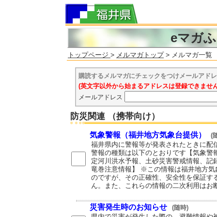
eマガ
トップページ
>
メルマガトップ
> メルマガ一覧
購読するメルマガにチェックをつけメールアドレ
(英文字以外から始まるアドレスは登録できませ
メールアドレス
防災関連 （携帯向け）
気象警報（福井地方気象台提供）
(
福井県内に警報等が発表されたときに配信
警報の種類は以下のとおりです【気象警
定河川洪水予報、土砂災害警戒情報、記
竜巻注意情報】 ※この情報は福井地方気
のですが、その正確性、安全性を保証す
ん。また、これらの情報の二次利用はお
災害発生時のお知らせ
(随時)
県内で災害が発生した際の、避難情報や