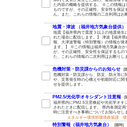
た内容の概略を提供する。 ※この情報は
ものですが、その正確性、安全性を保証
ん。また、これらの情報の二次利用はお
地震・津波 （福井地方気象台提供）
地震【福井県内で震度３以上の地震発生
れた場合に配信します。】 津波【福井県
報、大津波警報（特別警報）の情報が発
ます。】 ※この情報は福井地方気象台か
が、その正確性、安全性を保証するもの
た、これらの情報の二次利用はお断りし
危機対策・防災課からのお知らせ
(
危機対策・防災課から、防災、防火等に
や、災害発生時の心構えや初期対応に関
せを提供します。
PM2.5/光化学オキシダント注意報
(
福井県内にPM2.5注意喚起や光化学オ
されたときに配信します。 県内各測定局
時に注意すべき事柄についてお知らせし
エネルギー環境部環境政策課 環
特別警報（福井地方気象台）
(随時)